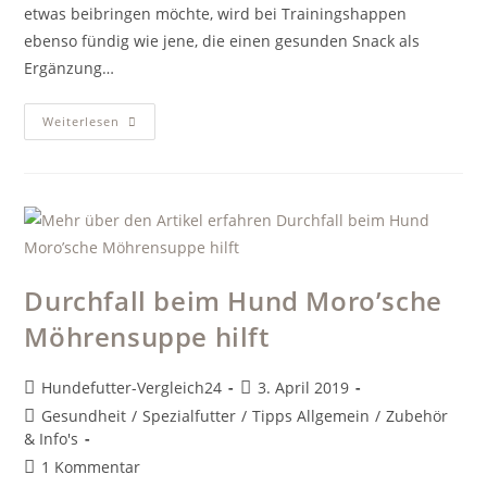
etwas beibringen möchte, wird bei Trainingshappen
ebenso fündig wie jene, die einen gesunden Snack als
Ergänzung…
Sind
Weiterlesen
Hundeleckerlis
Gesund?
Durchfall beim Hund Moro’sche
Möhrensuppe hilft
Beitrags-
Beitrag
Hundefutter-Vergleich24
3. April 2019
Autor:
veröffentlicht:
Beitrags-
Gesundheit
/
Spezialfutter
/
Tipps Allgemein
/
Zubehör
Kategorie:
& Info's
Beitrags-
1 Kommentar