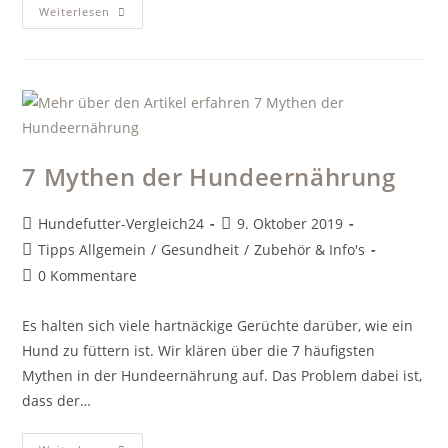
Hunde
Weiterlesen
In
Szene
Setzen
–
So
Gelingen
Tolle
Fotos
7 Mythen der Hundeernährung
Beitrags-
Beitrag
Hundefutter-Vergleich24
9. Oktober 2019
Autor:
veröffentlicht:
Beitrags-
Tipps Allgemein
/
Gesundheit
/
Zubehör & Info's
Kategorie:
Beitrags-
0 Kommentare
Kommentare:
Es halten sich viele hartnäckige Gerüchte darüber, wie ein
Hund zu füttern ist. Wir klären über die 7 häufigsten
Mythen in der Hundeernährung auf. Das Problem dabei ist,
dass der…