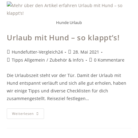
Hunde Urlaub
Urlaub mit Hund – so klappt’s!
Beitrags-
Beitrag
Hundefutter-Vergleich24
28. Mai 2021
Autor:
veröffentlicht:
Beitrags-
Beitrags-
Tipps Allgemein
/
Zubehör & Info's
0 Kommentare
Kategorie:
Kommentare:
Die Urlaubszeit steht vor der Tür. Damit der Urlaub mit
Hund entspannt verläuft und sich alle gut erholen, haben
wir einige Tipps und diverse Checklisten für dich
zusammengestellt. Reiseziel festlegen…
Urlaub
Weiterlesen
Mit
Hund
–
So
Klappt’s!