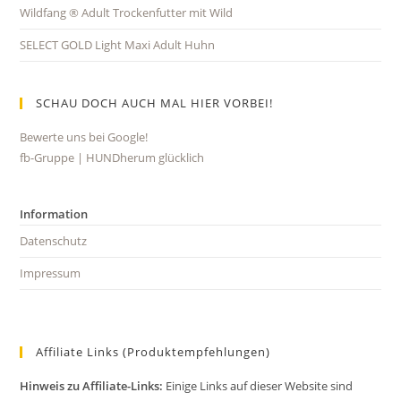
Wildfang ® Adult Trockenfutter mit Wild
SELECT GOLD Light Maxi Adult Huhn
SCHAU DOCH AUCH MAL HIER VORBEI!
Bewerte uns bei Google!
Opens
fb-Gruppe | HUNDherum glücklich
Opens
in
in
a
a
new
Information
new
tab
Datenschutz
tab
Impressum
Affiliate Links (Produktempfehlungen)
Hinweis zu Affiliate-Links:
Einige Links auf dieser Website sind