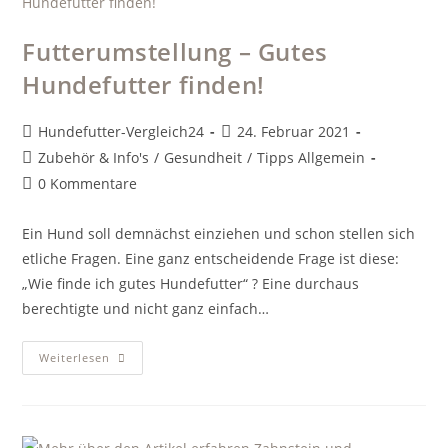
Futterumstellung – Gutes
Hundefutter finden!
Beitrags-
Beitrag
Hundefutter-Vergleich24
24. Februar 2021
Autor:
veröffentlicht:
Beitrags-
Zubehör & Info's
/
Gesundheit
/
Tipps Allgemein
Kategorie:
Beitrags-
0 Kommentare
Kommentare:
Ein Hund soll demnächst einziehen und schon stellen sich
etliche Fragen. Eine ganz entscheidende Frage ist diese:
„Wie finde ich gutes Hundefutter“ ? Eine durchaus
berechtigte und nicht ganz einfach…
Futterumstellung
Weiterlesen
–
Gutes
Hundefutter
Finden!