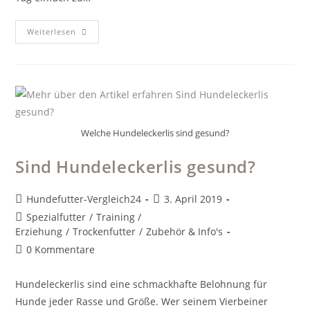
Schwanzwedeln:
Weiterlesen
Hundesprache
Richtig
Verstehen
Welche Hundeleckerlis sind gesund?
Sind Hundeleckerlis gesund?
Beitrags-
Beitrag
Hundefutter-Vergleich24
3. April 2019
Autor:
veröffentlicht:
Beitrags-
Spezialfutter
/
Training /
Kategorie:
Erziehung
/
Trockenfutter
/
Zubehör & Info's
Beitrags-
0 Kommentare
Kommentare:
Hundeleckerlis sind eine schmackhafte Belohnung für
Hunde jeder Rasse und Größe. Wer seinem Vierbeiner