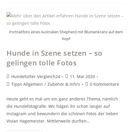
Bei
Hunden
Portraitfoto eines Australien Shepherd mit Blumenkranz auf dem
Kopf
Hunde in Szene setzen – so
gelingen tolle Fotos
Beitrags-
Beitrag
Hundefutter-Vergleich24
11. Mai 2020
Autor:
veröffentlicht:
Beitrags-
Beitrags-
Tipps Allgemein
/
Zubehör & Info's
0 Kommentare
Kategorie:
Kommentare:
Heute geht es mal um ein ganz anderes Thema, nämlich
die Hundefotografie. Wir folgen ihr schon länger auf
Instagram und bewundern die schönen Fotos der lieben
Vivian Hagemeister. Mittlerweile durften…