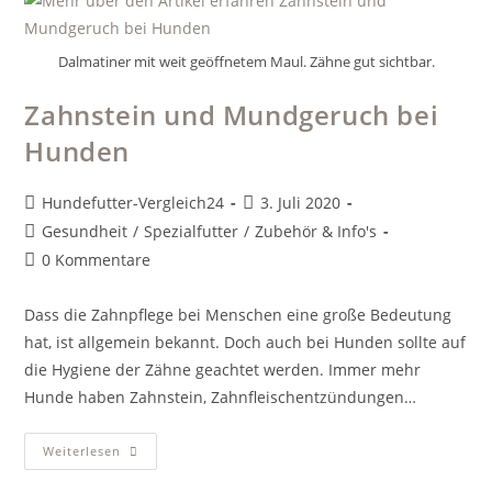
Dalmatiner mit weit geöffnetem Maul. Zähne gut sichtbar.
Zahnstein und Mundgeruch bei
Hunden
Beitrags-
Beitrag
Hundefutter-Vergleich24
3. Juli 2020
Autor:
veröffentlicht:
Beitrags-
Gesundheit
/
Spezialfutter
/
Zubehör & Info's
Kategorie:
Beitrags-
0 Kommentare
Kommentare:
Dass die Zahnpflege bei Menschen eine große Bedeutung
hat, ist allgemein bekannt. Doch auch bei Hunden sollte auf
die Hygiene der Zähne geachtet werden. Immer mehr
Hunde haben Zahnstein, Zahnfleischentzündungen…
Zahnstein
Weiterlesen
Und
Mundgeruch