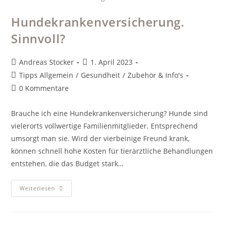
Hundekrankenversicherung.
Sinnvoll?
Beitrags-
Beitrag
Andreas Stocker
1. April 2023
Autor:
veröffentlicht:
Beitrags-
Tipps Allgemein
/
Gesundheit
/
Zubehör & Info's
Kategorie:
Beitrags-
0 Kommentare
Kommentare:
Brauche ich eine Hundekrankenversicherung? Hunde sind
vielerorts vollwertige Familienmitglieder. Entsprechend
umsorgt man sie. Wird der vierbeinige Freund krank,
können schnell hohe Kosten für tierärztliche Behandlungen
entstehen, die das Budget stark…
Hundekrankenversicherung.
Weiterlesen
Sinnvoll?