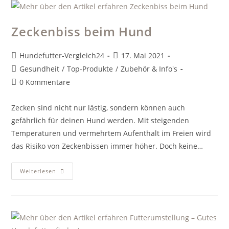
Zeckenbiss beim Hund
Beitrags-
Beitrag
Hundefutter-Vergleich24
17. Mai 2021
Autor:
veröffentlicht:
Beitrags-
Gesundheit
/
Top-Produkte
/
Zubehör & Info's
Kategorie:
Beitrags-
0 Kommentare
Kommentare:
Zecken sind nicht nur lästig, sondern können auch
gefährlich für deinen Hund werden. Mit steigenden
Temperaturen und vermehrtem Aufenthalt im Freien wird
das Risiko von Zeckenbissen immer höher. Doch keine…
Zeckenbiss
Weiterlesen
Beim
Hund