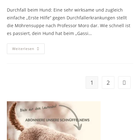
Kommentare:
Durchfall beim Hund: Eine sehr wirksame und zugleich
einfache „Erste Hilfe“ gegen Durchfallerkrankungen stellt
die Möhrensuppe nach Professor Moro dar. Wie schnell ist
es passiert, dein Hund hat beim „Gassi…
Durchfall
Weiterlesen
Beim
Hund
Moro’sche
Möhrensuppe
Hilft
1
2
Zur näc