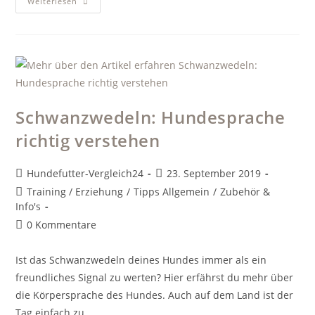
7
Weiterlesen
Mythen
Der
Hundeernährung
Schwanzwedeln: Hundesprache
richtig verstehen
Beitrags-
Beitrag
Hundefutter-Vergleich24
23. September 2019
Autor:
veröffentlicht:
Beitrags-
Training / Erziehung
/
Tipps Allgemein
/
Zubehör &
Kategorie:
Info's
Beitrags-
0 Kommentare
Kommentare:
Ist das Schwanzwedeln deines Hundes immer als ein
freundliches Signal zu werten? Hier erfährst du mehr über
die Körpersprache des Hundes. Auch auf dem Land ist der
Tag einfach zu…