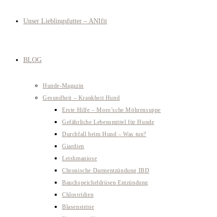
Unser Lieblingsfutter – ANIfit
BLOG
Hunde-Magazin
Gesundheit – Krankheit Hund
Erste Hilfe – Moro’sche Möhrensuppe
Gefährliche Lebensmittel für Hunde
Durchfall beim Hund – Was tun?
Giardien
Leishmaniose
Chronische Darmentzündung IBD
Bauchspeicheldrüsen Entzündung
Chlostridien
Blasensteine