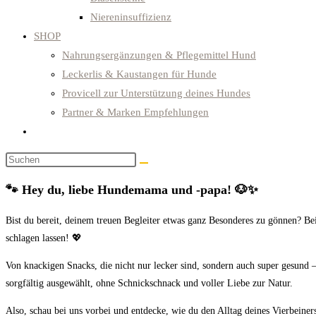
Niereninsuffizienz
SHOP
Nahrungsergänzungen & Pflegemittel Hund
Leckerlis & Kaustangen für Hunde
Provicell zur Unterstützung deines Hundes
Partner & Marken Empfehlungen
Website-
Suche
Diese
umschalten
Website
🐾 Hey du, liebe Hundemama und -papa! 🐶✨
durchsuchen
Bist du bereit, deinem treuen Begleiter etwas ganz Besonderes zu gönnen? B
schlagen lassen! 💖
Von knackigen Snacks, die nicht nur lecker sind, sondern auch super gesund 
sorgfältig ausgewählt, ohne Schnickschnack und voller Liebe zur Natur.
Also, schau bei uns vorbei und entdecke, wie du den Alltag deines Vierbeiners