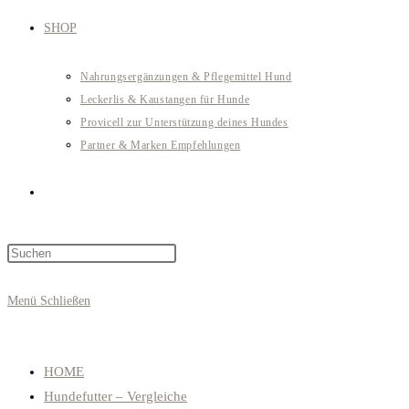
SHOP
Nahrungsergänzungen & Pflegemittel Hund
Leckerlis & Kaustangen für Hunde
Provicell zur Unterstützung deines Hundes
Partner & Marken Empfehlungen
Website-
Press
Suche
Escape
to
Menü
Schließen
close
umschalten
the
search
HOME
panel.
Hundefutter – Vergleiche