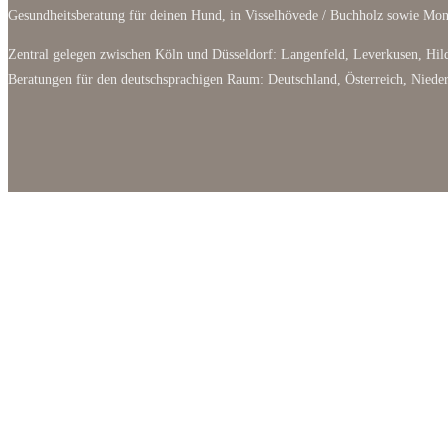
Gesundheitsberatung für deinen Hund, in Visselhövede / Buchholz sowie M
Zentral gelegen zwischen Köln und Düsseldorf: Langenfeld, Leverkusen, Hild
Beratungen für den deutschsprachigen Raum: Deutschland, Österreich, Niede