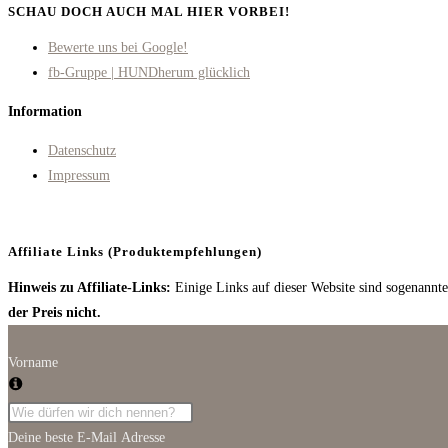
SCHAU DOCH AUCH MAL HIER VORBEI!
Opens
Bewerte uns bei Google!
in
Opens
fb-Gruppe | HUNDherum glücklich
a
in
Information
new
a
tab
new
Datenschutz
tab
Impressum
Affiliate Links (Produktempfehlungen)
Hinweis zu Affiliate-Links:
Einige Links auf dieser Website sind sogenannte 
der Preis nicht.
Vorname
Deine beste E-Mail Adresse