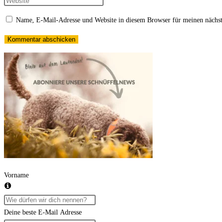
Namen
deine
Gib
oder
E-
deine
Name, E-Mail-Adresse und Website in diesem Browser für meinen nächs
Benutzernamen
Mail-
Website-
zum
Adresse
URL
Kommentieren
zum
ein
ein
Kommentieren
(optional)
ein
Vorname
Deine beste E-Mail Adresse