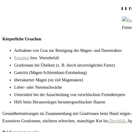
⬇︎⬇︎
F
Futte
Körperliche Ursachen
Aufnahme von Gras zur Reinigung des Magen- und Darmtraktes
Parasiten
bzw. Wurmbefall
Grasfressen bei Übelkeit (z. B. durch unverträgliches Futter)
Gastritis (Magen-Schleimhaut-Entzündung)
übersäuerter Magen (zu viel Magensäure)
Leber- oder Nierenschwäche
Unterstützt bei der Ausscheidung von verschluckten Fremdkörpern
Hilft beim Herauswürgen heruntergeschluckter Haaren
Gesundheitsstörungen im Zusammenhang mit Grasfressen beim Hund zeigen s
Exzessives Grasfressen, nüchtern erbrechen, matschiger Kot bis
Durchfall
, A