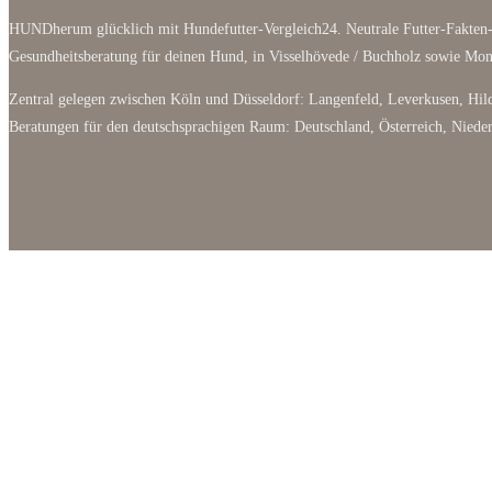
HUNDherum glücklich mit Hundefutter-Vergleich24. Neutrale Futter-Fakten-
Gesundheitsberatung für deinen Hund, in Visselhövede / Buchholz sowie M
Zentral gelegen zwischen Köln und Düsseldorf: Langenfeld, Leverkusen, Hild
Beratungen für den deutschsprachigen Raum: Deutschland, Österreich, Niede