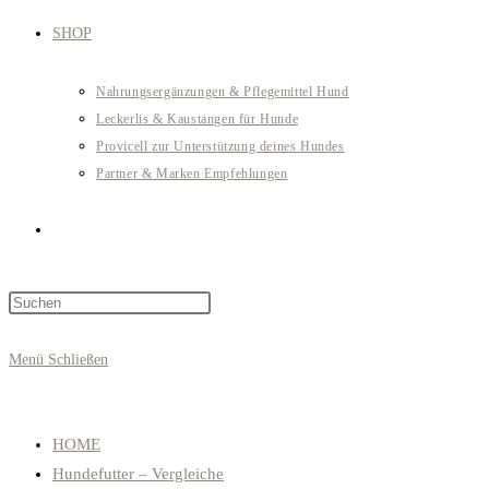
SHOP
Nahrungsergänzungen & Pflegemittel Hund
Leckerlis & Kaustangen für Hunde
Provicell zur Unterstützung deines Hundes
Partner & Marken Empfehlungen
Website-
Press
Suche
Escape
to
Menü
Schließen
close
umschalten
the
search
HOME
panel.
Hundefutter – Vergleiche