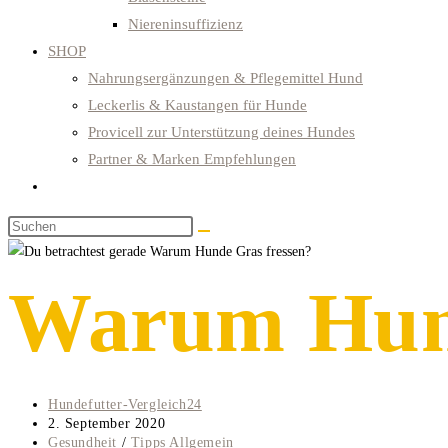
Niereninsuffizienz
SHOP
Nahrungsergänzungen & Pflegemittel Hund
Leckerlis & Kaustangen für Hunde
Provicell zur Unterstützung deines Hundes
Partner & Marken Empfehlungen
Website-
Suche
Diese
umschalten
Website
durchsuchen
Warum Hund
Beitrags-
Hundefutter-Vergleich24
Autor:
Beitrag
2. September 2020
veröffentlicht:
Beitrags-
Gesundheit
/
Tipps Allgemein