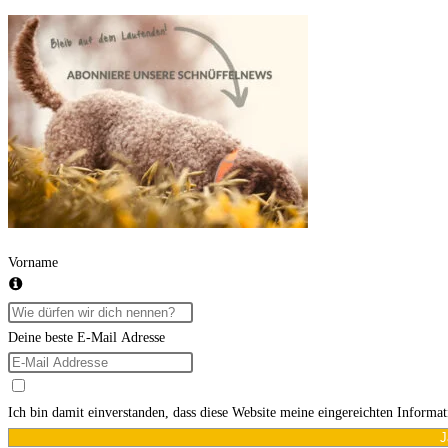
Kommentieren
zum
ein
ein
Kommentieren
(optional)
ein
Vorname
Deine beste E-Mail Adresse
Ich bin damit einverstanden, dass diese Website meine eingereichten Informa
J