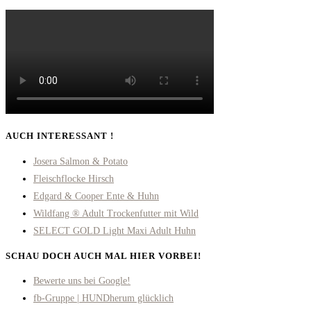
AUCH INTERESSANT !
Josera Salmon & Potato
Fleischflocke Hirsch
Edgard & Cooper Ente & Huhn
Wildfang ® Adult Trockenfutter mit Wild
SELECT GOLD Light Maxi Adult Huhn
SCHAU DOCH AUCH MAL HIER VORBEI!
Opens
Bewerte uns bei Google!
in
Opens
fb-Gruppe | HUNDherum glücklich