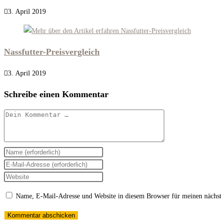
3. April 2019
Nassfutter-Preisvergleich
3. April 2019
Schreibe einen Kommentar
Kommentar
Gib
deinen
Gib
Namen
deine
Gib
oder
E-
deine
Name, E-Mail-Adresse und Website in diesem Browser für meinen nächs
Benutzernamen
Mail-
Website-
zum
Adresse
URL