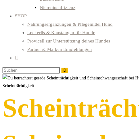
Niereninsuffizienz
SHOP
Nahrungsergänzungen & Pflegemittel Hund
Leckerlis & Kaustangen für Hunde
Provicell zur Unterstützung deines Hundes
Partner & Marken Empfehlungen
Website-
Suche
Diese
umschalten
Website
durchsuchen
Scheinträchtigkeit
Scheinträch