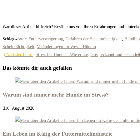
War dieser Artikel hilfreich? Erzähle uns von ihren Erfahrungen und hinterl
Schlagwörter
:
Futterverweigerung
,
Gefahren der Scheinträchtigkeit
,
Hündin 
Scheinträchtigkeit
,
Veränderungen im Wesen Hündin
Weitere
Nächster Beitrag
Stress bei Hunden: Wie er ausgelöst, erkannt und behandel
Artikel
Das könnte dir auch gefallen
ansehen
Warum sind immer mehr Hunde im Stress?
16. August 2020
Ein Leben im Käfig der Futtermittelindustrie