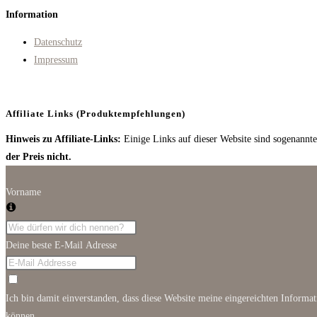
a
in
Information
new
a
tab
new
Datenschutz
tab
Impressum
Affiliate Links (Produktempfehlungen)
Hinweis zu Affiliate-Links:
Einige Links auf dieser Website sind sogenannte 
der Preis nicht.
Vorname
Deine beste E-Mail Adresse
Ich bin damit einverstanden, dass diese Website meine eingereichten Informa
können.