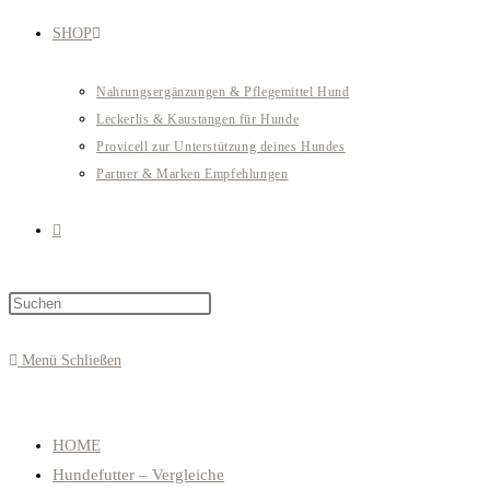
SHOP
Nahrungsergänzungen & Pflegemittel Hund
Leckerlis & Kaustangen für Hunde
Provicell zur Unterstützung deines Hundes
Partner & Marken Empfehlungen
Website-
Press
Suche
Escape
to
Menü
Schließen
close
umschalten
the
search
HOME
panel.
Hundefutter – Vergleiche