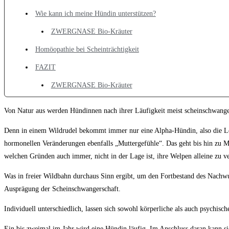
Wie kann ich meine Hündin unterstützen?
ZWERGNASE Bio-Kräuter
Homöopathie bei Scheinträchtigkeit
FAZIT
ZWERGNASE Bio-Kräuter
Von Natur aus werden Hündinnen nach ihrer Läufigkeit meist scheinschwanger.
Denn in einem Wildrudel bekommt immer nur eine Alpha-Hündin, also die Lei
hormonellen Veränderungen ebenfalls „Muttergefühle“. Das geht bis hin zu Mil
welchen Gründen auch immer, nicht in der Lage ist, ihre Welpen alleine zu v
Was in freier Wildbahn durchaus Sinn ergibt, um den Fortbestand des Nachwu
Ausprägung der Scheinschwangerschaft.
Individuell unterschiedlich, lassen sich sowohl körperliche als auch psychisch
Ein bis zweimal im Jahr wird eine Hündin läufig. Im Anschluss daran kann s