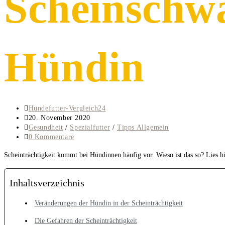
Scheinschwa
Hündin
Beitrags-
Hundefutter-Vergleich24
Autor:
Beitrag
20. November 2020
veröffentlicht:
Beitrags-
Gesundheit
/
Spezialfutter
/
Tipps Allgemein
Kategorie:
Beitrags-
0 Kommentare
Kommentare:
Scheinträchtigkeit kommt bei Hündinnen häufig vor. Wieso ist das so? Lies h
Inhaltsverzeichnis
Veränderungen der Hündin in der Scheinträchtigkeit
Die Gefahren der Scheinträchtigkeit