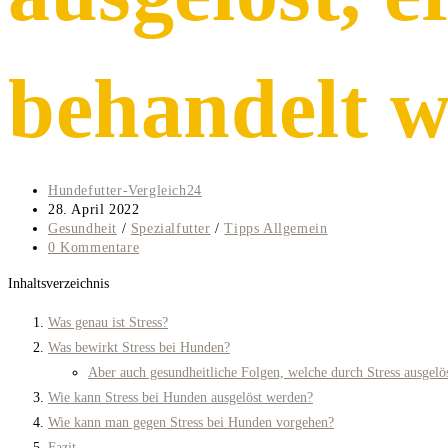
behandelt w
Beitrags-
Hundefutter-Vergleich24
Autor:
Beitrag
28. April 2022
veröffentlicht:
Beitrags-
Gesundheit
/
Spezialfutter
/
Tipps Allgemein
Kategorie:
Beitrags-
0 Kommentare
Kommentare:
Inhaltsverzeichnis
Was genau ist Stress?
Was bewirkt Stress bei Hunden?
Aber auch gesundheitliche Folgen, welche durch Stress ausgelös
Wie kann Stress bei Hunden ausgelöst werden?
Wie kann man gegen Stress bei Hunden vorgehen?
Fazit