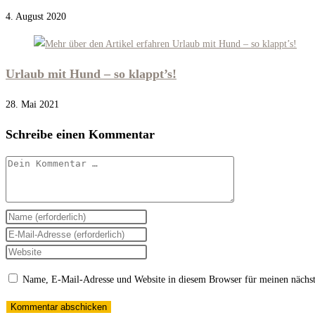
4. August 2020
Urlaub mit Hund – so klappt’s!
28. Mai 2021
Schreibe einen Kommentar
Kommentar
Gib
deinen
Gib
Namen
deine
Gib
oder
E-
deine
Name, E-Mail-Adresse und Website in diesem Browser für meinen nächs
Benutzernamen
Mail-
Website-
zum
Adresse
URL