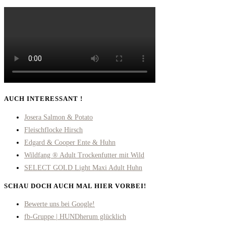
AUCH INTERESSANT !
Josera Salmon & Potato
Fleischflocke Hirsch
Edgard & Cooper Ente & Huhn
Wildfang ® Adult Trockenfutter mit Wild
SELECT GOLD Light Maxi Adult Huhn
SCHAU DOCH AUCH MAL HIER VORBEI!
Opens
Bewerte uns bei Google!
in
Opens
fb-Gruppe | HUNDherum glücklich