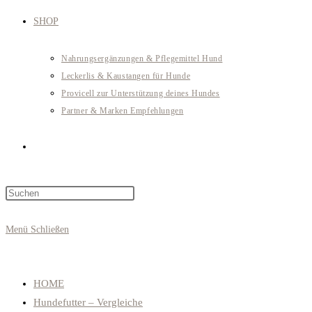
SHOP
Nahrungsergänzungen & Pflegemittel Hund
Leckerlis & Kaustangen für Hunde
Provicell zur Unterstützung deines Hundes
Partner & Marken Empfehlungen
Website-
Press
Suche
Escape
to
Menü
Schließen
close
umschalten
the
search
HOME
panel.
Hundefutter – Vergleiche