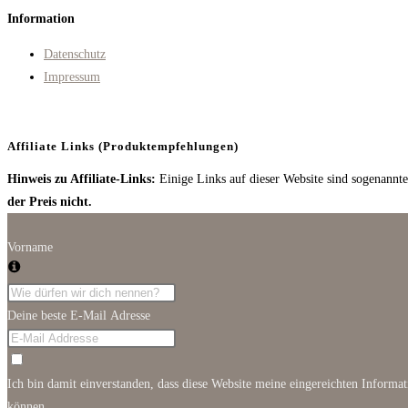
a
in
Information
new
a
tab
new
Datenschutz
tab
Impressum
Affiliate Links (Produktempfehlungen)
Hinweis zu Affiliate-Links:
Einige Links auf dieser Website sind sogenannte 
der Preis nicht.
Vorname
Deine beste E-Mail Adresse
Ich bin damit einverstanden, dass diese Website meine eingereichten Informa
können.