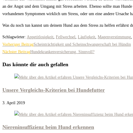
an der Angst und dem Umgang mit Stress arbeiten. Ebenso sollte man Hunde s
vorhandenen Symptomen wirklich um Stress, oder um eine andere Ursache h
Was du noch tun kannst um deinem Hund aus dem Stress zu helfen erfährst du
Schlagwörter
:
Appetitlosigkeit
,
Fellwechsel
,
Läufigkeit
,
Magenverstimmung
,
Weitere
Vorheriger Beitrag
Scheinträchtigkeit und Scheinschwangerschaft bei Hündin
Artikel
Nächster Beitrag
Hundekrankenversicherung. Sinnvoll?
ansehen
Das könnte dir auch gefallen
Unsere Vergleichs-Kriterien bei Hundefutter
3. April 2019
Niereninsuffizienz beim Hund erkennen