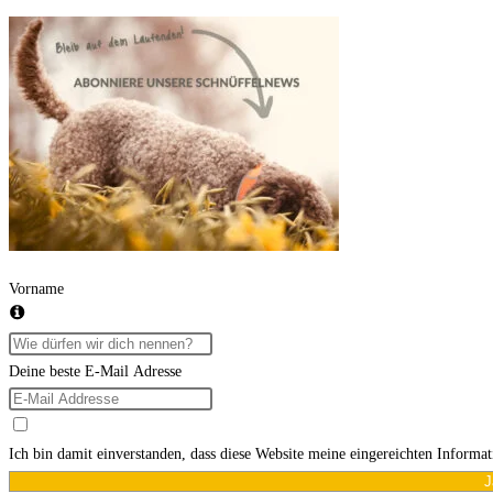
Kommentieren
zum
ein
ein
Kommentieren
(optional)
ein
Vorname
Deine beste E-Mail Adresse
Ich bin damit einverstanden, dass diese Website meine eingereichten Informa
J