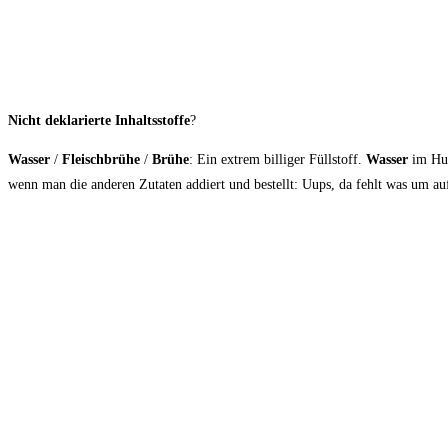
Nicht deklarierte Inhaltsstoffe
?
Wasser
/
Fleischbrühe
/
Brühe
: Ein extrem billiger Füllstoff.
Wasser
im Hund
wenn man die anderen Zutaten addiert und bestellt: Uups, da fehlt was um a