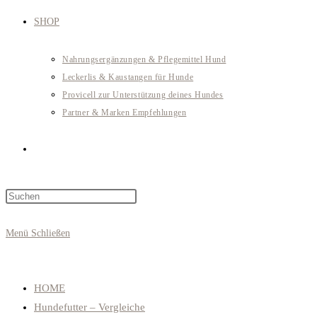
SHOP
Nahrungsergänzungen & Pflegemittel Hund
Leckerlis & Kaustangen für Hunde
Provicell zur Unterstützung deines Hundes
Partner & Marken Empfehlungen
Website-
Press
Suche
Escape
to
Menü
Schließen
close
umschalten
the
search
HOME
panel.
Hundefutter – Vergleiche