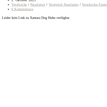
2. Oktober 2025
veröffentlicht:
Beitrags-
Vergleiche
/
Nassfutter
/
Vergleich Nassfutter
/
Vergleiche Futte
Kategorie:
Beitrags-
0 Kommentare
Kommentare:
Leider kein Link zu Xantara Dog Huhn verfügbar.