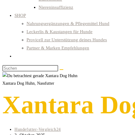
Niereninsuffizienz
SHOP
Nahrungsergänzungen & Pflegemittel Hund
Leckerlis & Kaustangen für Hunde
Provicell zur Unterstützung deines Hundes
Partner & Marken Empfehlungen
Website-
Suche
Diese
umschalten
Website
durchsuchen
Xantara Dog Huhn, Nassfutter
Xantara Do
Beitrags-
Hundefutter-Vergleich24
Autor:
Beitrag