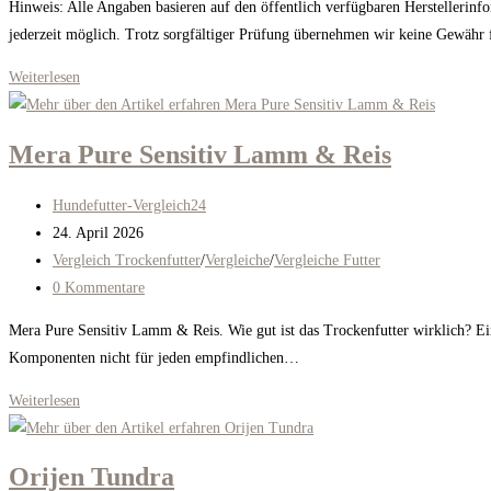
Hinweis: Alle Angaben basieren auf den öffentlich verfügbaren Herstellerinf
jederzeit möglich. Trotz sorgfältiger Prüfung übernehmen wir keine Gewähr
Markus-
Weiterlesen
Mühle
Rotwild
Mera Pure Sensitiv Lamm & Reis
Hirsch
Beitrags-
Hundefutter-Vergleich24
Autor:
Beitrag
24. April 2026
veröffentlicht:
Beitrags-
Vergleich Trockenfutter
/
Vergleiche
/
Vergleiche Futter
Kategorie:
Beitrags-
0 Kommentare
Kommentare:
Mera Pure Sensitiv Lamm & Reis. Wie gut ist das Trockenfutter wirklich? Ein e
Komponenten nicht für jeden empfindlichen…
Mera
Weiterlesen
Pure
Sensitiv
Orijen Tundra
Lamm