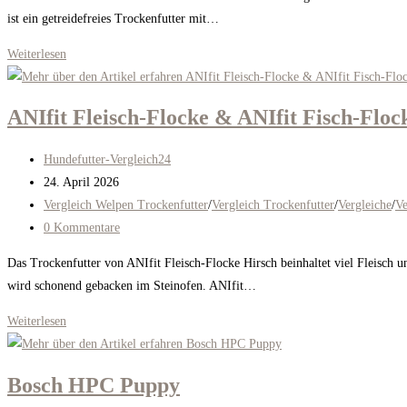
ist ein getreidefreies Trockenfutter mit…
Carnilove
Weiterlesen
True
Fresh
ANIfit Fleisch-Flocke & ANIfit Fisch-Floc
Fisch
im
Beitrags-
Hundefutter-Vergleich24
Hundefutter-
Autor:
Beitrag
24. April 2026
Vergleich
veröffentlicht:
Beitrags-
Vergleich Welpen Trockenfutter
/
Vergleich Trockenfutter
/
Vergleiche
/
Ve
Kategorie:
Beitrags-
0 Kommentare
Kommentare:
Das Trockenfutter von ANIfit Fleisch-Flocke Hirsch beinhaltet viel Fleisch 
wird schonend gebacken im Steinofen. ANIfit…
ANIfit
Weiterlesen
Fleisch-
Flocke
Bosch HPC Puppy
&