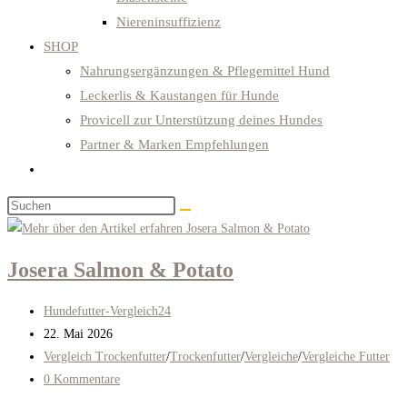
Niereninsuffizienz
SHOP
Nahrungsergänzungen & Pflegemittel Hund
Leckerlis & Kaustangen für Hunde
Provicell zur Unterstützung deines Hundes
Partner & Marken Empfehlungen
Website-
Suche
Diese
umschalten
Website
durchsuchen
Josera Salmon & Potato
Beitrags-
Hundefutter-Vergleich24
Autor:
Beitrag
22. Mai 2026
veröffentlicht:
Beitrags-
Vergleich Trockenfutter
/
Trockenfutter
/
Vergleiche
/
Vergleiche Futter
Kategorie:
Beitrags-
0 Kommentare
Kommentare: