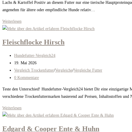
Lachs & Kartoffel Positiv an diesem Futter nur eine tierische Hauptproteinq
angenehm für ältere oder empfindliche Hunde relativ…
Josera
Weiterlesen
Salmon
&
Fleischflocke Hirsch
Potato
Beitrags-
Hundefutter-Vergleich24
Autor:
Beitrag
19. Mai 2026
veröffentlicht:
Beitrags-
Vergleich Trockenfutter
/
Vergleiche
/
Vergleiche Futter
Kategorie:
Beitrags-
0 Kommentare
Kommentare:
Teste den Unterschied! Hundefutter-Vergleich24 bietet Dir eine einzigartige 
verschiedene Trockenfuttermarken basierend auf Preisen, Inhaltsstoffen un
Fleischflocke
Weiterlesen
Hirsch
Edgard & Cooper Ente & Huhn