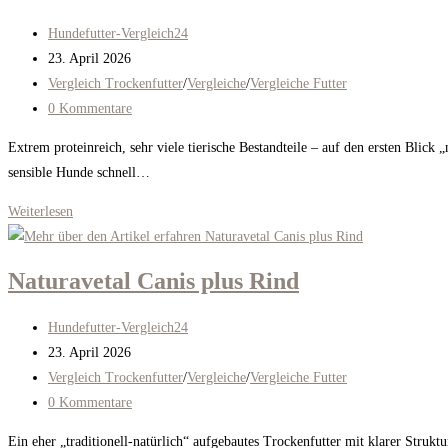
&
Beitrags-
Hundefutter-Vergleich24
Reis
Autor:
Beitrag
23. April 2026
veröffentlicht:
Beitrags-
Vergleich Trockenfutter
/
Vergleiche
/
Vergleiche Futter
Kategorie:
Beitrags-
0 Kommentare
Kommentare:
Extrem proteinreich, sehr viele tierische Bestandteile – auf den ersten Blic
sensible Hunde schnell…
Orijen
Weiterlesen
Tundra
Naturavetal Canis plus Rind
Beitrags-
Hundefutter-Vergleich24
Autor:
Beitrag
23. April 2026
veröffentlicht:
Beitrags-
Vergleich Trockenfutter
/
Vergleiche
/
Vergleiche Futter
Kategorie:
Beitrags-
0 Kommentare
Kommentare:
Ein eher „traditionell-natürlich“ aufgebautes Trockenfutter mit klarer Struktu