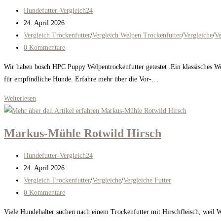
ANIfit
Beitrags-
Hundefutter-Vergleich24
Fisch-
Autor:
Beitrag
24. April 2026
Flocke
veröffentlicht:
Beitrags-
Vergleich Trockenfutter
/
Vergleich Welpen Trockenfutter
/
Vergleiche
/
Ve
Kategorie:
Beitrags-
0 Kommentare
Kommentare:
Wir haben bosch HPC Puppy Welpentrockenfutter getestet .Ein klassisches Welp
für empfindliche Hunde. Erfahre mehr über die Vor-…
Bosch
Weiterlesen
HPC
Puppy
Markus-Mühle Rotwild Hirsch
Beitrags-
Hundefutter-Vergleich24
Autor:
Beitrag
24. April 2026
veröffentlicht:
Beitrags-
Vergleich Trockenfutter
/
Vergleiche
/
Vergleiche Futter
Kategorie:
Beitrags-
0 Kommentare
Kommentare:
Viele Hundehalter suchen nach einem Trockenfutter mit Hirschfleisch, weil W