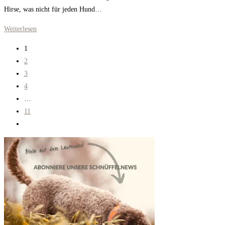
Hirse, was nicht für jeden Hund…
Naturavetal
Weiterlesen
Canis
1
plus
2
Rind
3
4
…
11
Zur
nächsten
Seite