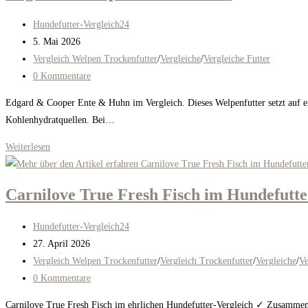
Beitrags-
Hundefutter-Vergleich24
Autor:
Beitrag
5. Mai 2026
veröffentlicht:
Beitrags-
Vergleich Welpen Trockenfutter
/
Vergleiche
/
Vergleiche Futter
Kategorie:
Beitrags-
0 Kommentare
Kommentare:
Edgard & Cooper Ente & Huhn im Vergleich. Dieses Welpenfutter setzt auf ei
Kohlenhydratquellen. Bei…
Edgard
Weiterlesen
&
Cooper
Carnilove True Fresh Fisch im Hundefutte
Ente
&
Beitrags-
Hundefutter-Vergleich24
Huhn
Autor:
Beitrag
27. April 2026
veröffentlicht:
Beitrags-
Vergleich Welpen Trockenfutter
/
Vergleich Trockenfutter
/
Vergleiche
/
Ve
Kategorie:
Beitrags-
0 Kommentare
Kommentare:
Carnilove True Fresh Fisch im ehrlichen Hundefutter-Vergleich ✓ Zusammens