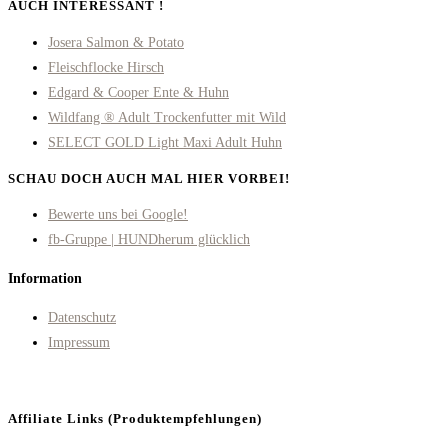
AUCH INTERESSANT !
Josera Salmon & Potato
Fleischflocke Hirsch
Edgard & Cooper Ente & Huhn
Wildfang ® Adult Trockenfutter mit Wild
SELECT GOLD Light Maxi Adult Huhn
SCHAU DOCH AUCH MAL HIER VORBEI!
Opens
Bewerte uns bei Google!
in
Opens
fb-Gruppe | HUNDherum glücklich
a
in
Information
new
a
tab
new
Datenschutz
tab
Impressum
Affiliate Links (Produktempfehlungen)