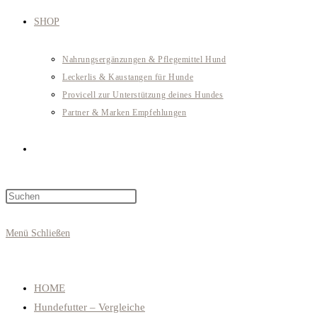
SHOP
Nahrungsergänzungen & Pflegemittel Hund
Leckerlis & Kaustangen für Hunde
Provicell zur Unterstützung deines Hundes
Partner & Marken Empfehlungen
Website-
Press
Suche
Escape
to
Menü
Schließen
close
umschalten
the
search
HOME
panel.
Hundefutter – Vergleiche