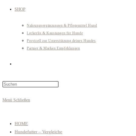
SHOP
Nahrungsergänzungen & Pflegemittel Hund
Leckerlis & Kaustangen für Hunde
Provicell zur Unterstützung deines Hundes
Partner & Marken Empfehlungen
Website-
Press
Suche
Escape
to
Menü
Schließen
close
umschalten
the
search
HOME
panel.
Hundefutter – Vergleiche