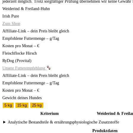
jederzeit möglich. Trotz sorgfältiger Prüfung übernehmen wir keine Gewähr für
Weiderind & Freiland-Huhn
Irish Pure
Zum Shop
Affiliate-Link – dein Preis bleibt gleich
Empfohlene Futtermenge
–
g/Tag
Kosten pro Monat
–
€
Fleischflocke Hirsch
RyDog (Provital)
Unsere Futterempfehlung
Affiliate-Link – dein Preis bleibt gleich
Empfohlene Futtermenge
–
g/Tag
Kosten pro Monat
–
€
Gewicht deines Hundes
5 kg
15 kg
25 kg
Kriterium
Weiderind & Freil
Analytische Bestandteile & ernährungsphysiologische Zusatzstoffe
Produktdaten