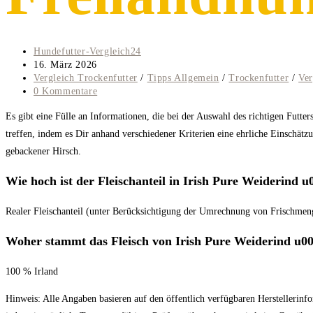
Beitrags-
Hundefutter-Vergleich24
Autor:
Beitrag
16. März 2026
veröffentlicht:
Beitrags-
Vergleich Trockenfutter
/
Tipps Allgemein
/
Trockenfutter
/
Ver
Kategorie:
Beitrags-
0 Kommentare
Kommentare:
Es gibt eine Fülle an Informationen, die bei der Auswahl des richtigen Futte
treffen, indem es Dir anhand verschiedener Kriterien eine ehrliche Einschätzu
gebackener Hirsch.
Wie hoch ist der Fleischanteil in Irish Pure Weiderind
Realer Fleischanteil (unter Berücksichtigung der Umrechnung von Frischm
Woher stammt das Fleisch von Irish Pure Weiderind u
100 % Irland
Hinweis: Alle Angaben basieren auf den öffentlich verfügbaren Herstellerinf