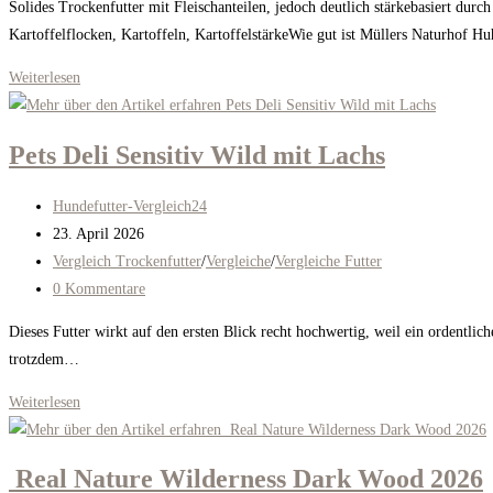
Solides Trockenfutter mit Fleischanteilen, jedoch deutlich stärkebasiert durc
Kartoffelflocken, Kartoffeln, KartoffelstärkeWie gut ist Müllers Naturhof 
Müllers
Weiterlesen
Naturhof
Huhn+Rind
Pets Deli Sensitiv Wild mit Lachs
kaltgepresst
Beitrags-
Hundefutter-Vergleich24
Autor:
Beitrag
23. April 2026
veröffentlicht:
Beitrags-
Vergleich Trockenfutter
/
Vergleiche
/
Vergleiche Futter
Kategorie:
Beitrags-
0 Kommentare
Kommentare:
Dieses Futter wirkt auf den ersten Blick recht hochwertig, weil ein ordentlic
trotzdem…
Pets
Weiterlesen
Deli
Sensitiv
Real Nature Wilderness Dark Wood 2026
Wild