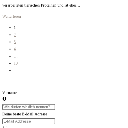
verarbeiteten tierischen Proteinen und ist eher…
Royal
Weiterlesen
Canin
1
Medium
2
Adult
3
4
…
10
Zur
nächsten
Seite
Vorname
Deine beste E-Mail Adresse