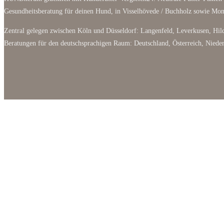
Gesundheitsberatung für deinen Hund, in Visselhövede / Buchholz sowie M
Zentral gelegen zwischen Köln und Düsseldorf: Langenfeld, Leverkusen, Hild
Beratungen für den deutschsprachigen Raum: Deutschland, Österreich, Niede