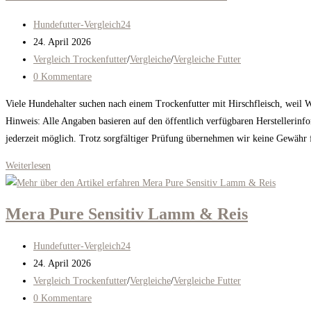
Beitrags-
Hundefutter-Vergleich24
Autor:
Beitrag
24. April 2026
veröffentlicht:
Beitrags-
Vergleich Trockenfutter
/
Vergleiche
/
Vergleiche Futter
Kategorie:
Beitrags-
0 Kommentare
Kommentare:
Viele Hundehalter suchen nach einem Trockenfutter mit Hirschfleisch, weil W
Hinweis: Alle Angaben basieren auf den öffentlich verfügbaren Herstellerinf
jederzeit möglich. Trotz sorgfältiger Prüfung übernehmen wir keine Gewähr
Markus-
Weiterlesen
Mühle
Rotwild
Mera Pure Sensitiv Lamm & Reis
Hirsch
Beitrags-
Hundefutter-Vergleich24
Autor:
Beitrag
24. April 2026
veröffentlicht:
Beitrags-
Vergleich Trockenfutter
/
Vergleiche
/
Vergleiche Futter
Kategorie:
Beitrags-
0 Kommentare