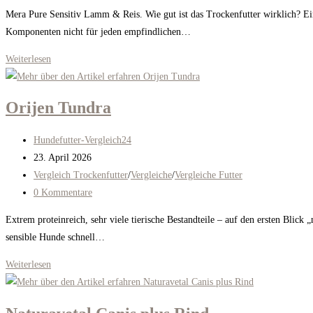
Kommentare:
Mera Pure Sensitiv Lamm & Reis. Wie gut ist das Trockenfutter wirklich? Ein e
Komponenten nicht für jeden empfindlichen…
Mera
Weiterlesen
Pure
Sensitiv
Orijen Tundra
Lamm
&
Beitrags-
Hundefutter-Vergleich24
Reis
Autor:
Beitrag
23. April 2026
veröffentlicht:
Beitrags-
Vergleich Trockenfutter
/
Vergleiche
/
Vergleiche Futter
Kategorie:
Beitrags-
0 Kommentare
Kommentare:
Extrem proteinreich, sehr viele tierische Bestandteile – auf den ersten Blic
sensible Hunde schnell…
Orijen
Weiterlesen
Tundra