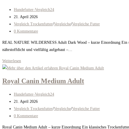
mit
Beitrags-
Hundefutter-Vergleich24
Lachs
Autor:
Beitrag
21. April 2026
veröffentlicht:
Beitrags-
Vergleich Trockenfutter
/
Vergleiche
/
Vergleiche Futter
Kategorie:
Beitrags-
0 Kommentare
Kommentare:
REAL NATURE WILDERNESS Adult Dark Wood – kurze Einordnung Ein sehr pro
nährstoffdicht und vielfältig aufgebaut –…
Real
Weiterlesen
Nature
Wilderness
Royal Canin Medium Adult
Dark
Wood
Beitrags-
Hundefutter-Vergleich24
2026
Autor:
Beitrag
21. April 2026
veröffentlicht:
Beitrags-
Vergleich Trockenfutter
/
Vergleiche
/
Vergleiche Futter
Kategorie:
Beitrags-
0 Kommentare
Kommentare:
Royal Canin Medium Adult – kurze Einordnung Ein klassisches Trockenfutter