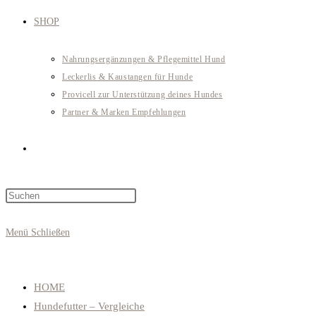
SHOP
Nahrungsergänzungen & Pflegemittel Hund
Leckerlis & Kaustangen für Hunde
Provicell zur Unterstützung deines Hundes
Partner & Marken Empfehlungen
Website-
Press
Suche
Escape
to
Menü
Schließen
close
umschalten
the
search
HOME
panel.
Hundefutter – Vergleiche