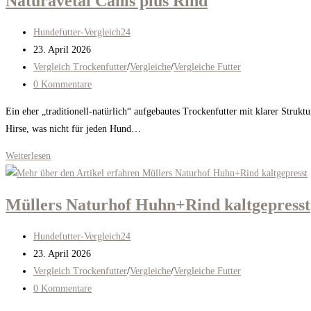
Naturavetal Canis plus Rind
Beitrags-
Hundefutter-Vergleich24
Autor:
Beitrag
23. April 2026
veröffentlicht:
Beitrags-
Vergleich Trockenfutter
/
Vergleiche
/
Vergleiche Futter
Kategorie:
Beitrags-
0 Kommentare
Kommentare:
Ein eher „traditionell-natürlich“ aufgebautes Trockenfutter mit klarer Struktu
Hirse, was nicht für jeden Hund…
Naturavetal
Weiterlesen
Canis
plus
Müllers Naturhof Huhn+Rind kaltgepresst
Rind
Beitrags-
Hundefutter-Vergleich24
Autor:
Beitrag
23. April 2026
veröffentlicht:
Beitrags-
Vergleich Trockenfutter
/
Vergleiche
/
Vergleiche Futter
Kategorie:
Beitrags-
0 Kommentare
Kommentare: