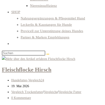
Niereninsuffizienz
SHOP
Nahrungsergänzungen & Pflegemittel Hund
Leckerlis & Kaustangen für Hunde
Provicell zur Unterstützung deines Hundes
Partner & Marken Empfehlungen
Website-
Suche
Diese
umschalten
Website
durchsuchen
Fleischflocke Hirsch
Beitrags-
Hundefutter-Vergleich24
Autor:
Beitrag
19. Mai 2026
veröffentlicht:
Beitrags-
Vergleich Trockenfutter
/
Vergleiche
/
Vergleiche Futter
Kategorie:
Beitrags-
0 Kommentare
Kommentare: