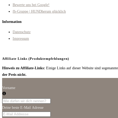
Opens
Bewerte uns bei Google!
in
Opens
fb-Gruppe | HUNDherum glücklich
a
in
Information
new
a
tab
new
Datenschutz
tab
Impressum
Affiliate Links (Produktempfehlungen)
Hinweis zu Affiliate-Links:
Einige Links auf dieser Website sind sogenannte 
der Preis nicht.
Vorname
Deine beste E-Mail Adresse