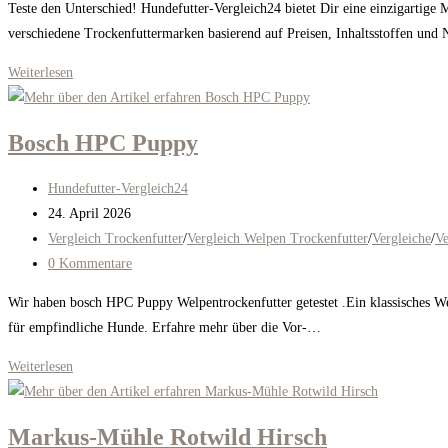
Teste den Unterschied! Hundefutter-Vergleich24 bietet Dir eine einzigartige 
verschiedene Trockenfuttermarken basierend auf Preisen, Inhaltsstoffen un
Fleischflocke
Weiterlesen
Hirsch
Bosch HPC Puppy
Beitrags-
Hundefutter-Vergleich24
Autor:
Beitrag
24. April 2026
veröffentlicht:
Beitrags-
Vergleich Trockenfutter
/
Vergleich Welpen Trockenfutter
/
Vergleiche
/
Ve
Kategorie:
Beitrags-
0 Kommentare
Kommentare:
Wir haben bosch HPC Puppy Welpentrockenfutter getestet .Ein klassisches Welp
für empfindliche Hunde. Erfahre mehr über die Vor-…
Bosch
Weiterlesen
HPC
Puppy
Markus-Mühle Rotwild Hirsch