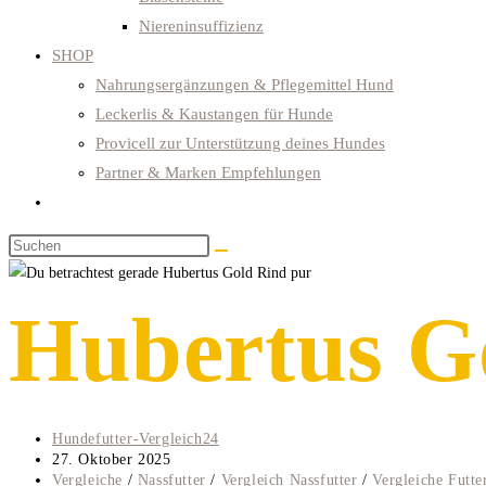
Niereninsuffizienz
SHOP
Nahrungsergänzungen & Pflegemittel Hund
Leckerlis & Kaustangen für Hunde
Provicell zur Unterstützung deines Hundes
Partner & Marken Empfehlungen
Website-
Suche
Diese
umschalten
Website
durchsuchen
Hubertus G
Beitrags-
Hundefutter-Vergleich24
Autor:
Beitrag
27. Oktober 2025
veröffentlicht:
Beitrags-
Vergleiche
/
Nassfutter
/
Vergleich Nassfutter
/
Vergleiche Futte