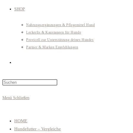
SHOP
Nahrungsergänzungen & Pflegemittel Hund
Leckerlis & Kaustangen für Hunde
Provicell zur Unterstützung deines Hundes
Partner & Marken Empfehlungen
Website-
Press
Suche
Escape
to
Menü
Schließen
close
umschalten
the
search
HOME
panel.
Hundefutter – Vergleiche