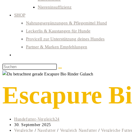
Niereninsuffizienz
SHOP
Nahrungsergänzungen & Pflegemittel Hund
Leckerlis & Kaustangen für Hunde
Provicell zur Unterstützung deines Hundes
Partner & Marken Empfehlungen
Website-
Suche
Diese
umschalten
Website
durchsuchen
Escapure Bi
Beitrags-
Hundefutter-Vergleich24
Autor:
Beitrag
30. September 2025
veröffentlicht:
Beitrags-
Vergleiche
/
Nassfutter
/
Vergleich Nassfutter
/
Vergleiche Futte