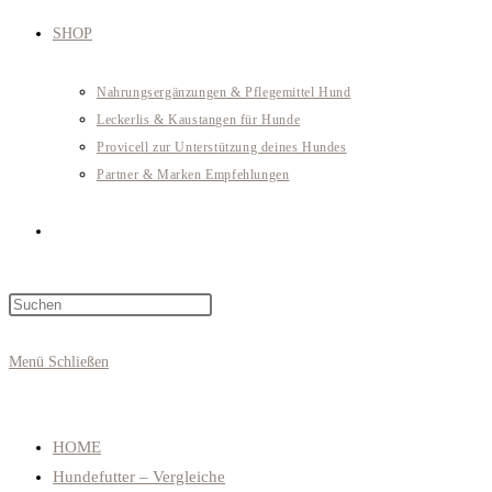
SHOP
Nahrungsergänzungen & Pflegemittel Hund
Leckerlis & Kaustangen für Hunde
Provicell zur Unterstützung deines Hundes
Partner & Marken Empfehlungen
Website-
Press
Suche
Escape
to
Menü
Schließen
close
umschalten
the
search
HOME
panel.
Hundefutter – Vergleiche