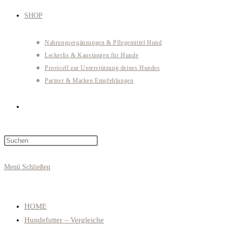
SHOP
Nahrungsergänzungen & Pflegemittel Hund
Leckerlis & Kaustangen für Hunde
Provicell zur Unterstützung deines Hundes
Partner & Marken Empfehlungen
Website-
Press
Suche
Escape
to
Menü
Schließen
close
umschalten
the
search
HOME
panel.
Hundefutter – Vergleiche