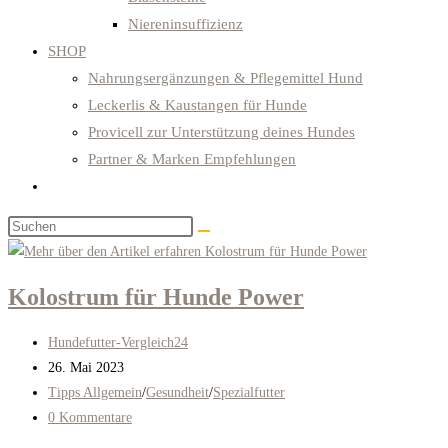
Niereninsuffizienz
SHOP
Nahrungsergänzungen & Pflegemittel Hund
Leckerlis & Kaustangen für Hunde
Provicell zur Unterstützung deines Hundes
Partner & Marken Empfehlungen
Website-
Suche
Diese
umschalten
Website
durchsuchen
Kolostrum für Hunde Power
Beitrags-
Hundefutter-Vergleich24
Autor:
Beitrag
26. Mai 2023
veröffentlicht:
Beitrags-
Tipps Allgemein
/
Gesundheit
/
Spezialfutter
Kategorie:
Beitrags-
0 Kommentare
Kommentare: