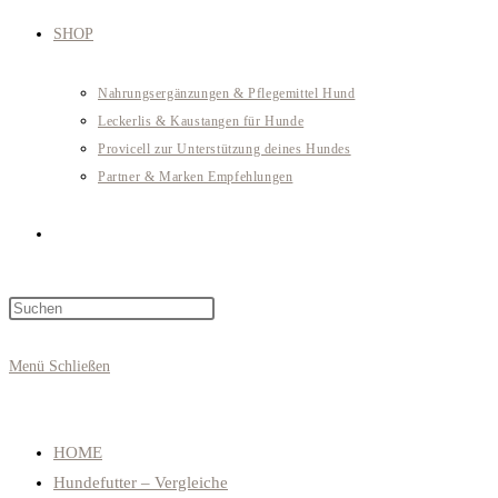
SHOP
Nahrungsergänzungen & Pflegemittel Hund
Leckerlis & Kaustangen für Hunde
Provicell zur Unterstützung deines Hundes
Partner & Marken Empfehlungen
Website-
Press
Suche
Escape
to
Menü
Schließen
close
umschalten
the
search
HOME
panel.
Hundefutter – Vergleiche