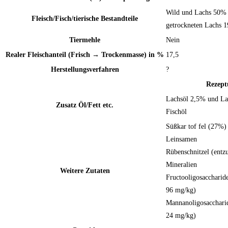
Wild und Lachs 50% (
Fleisch/Fisch/tierische Bestandteile
getrockneten Lachs 
Tiermehle
Nein
Realer Fleischanteil (Frisch → Trockenmasse) in %
17,5
Herstellungsverfahren
?
Rezept
Lachsöl 2,5% und La
Zusatz Öl/Fett etc.
Fischöl
Süßkar tof fel (27%)
Leinsamen
Rübenschnitzel (entz
Mineralien
Weitere Zutaten
Fructooligosacchari
96 mg/kg)
Mannanoligosacchar
24 mg/kg)