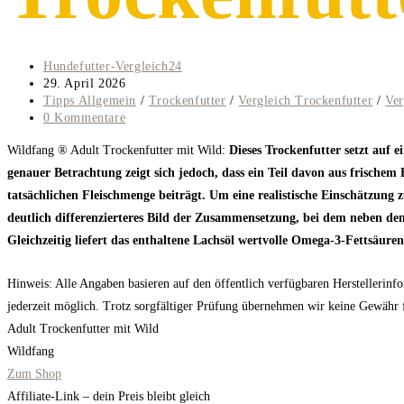
Beitrags-
Hundefutter-Vergleich24
Autor:
Beitrag
29. April 2026
veröffentlicht:
Beitrags-
Tipps Allgemein
/
Trockenfutter
/
Vergleich Trockenfutter
/
Ver
Kategorie:
Beitrags-
0 Kommentare
Kommentare:
Wildfang ® Adult Trockenfutter mit Wild:
Dieses Trockenfutter setzt auf
genauer Betrachtung zeigt sich jedoch, dass ein Teil davon aus frischem
tatsächlichen Fleischmenge beiträgt. Um eine realistische Einschätzung z
deutlich differenzierteres Bild der Zusammensetzung, bei dem neben dem
Gleichzeitig liefert das enthaltene Lachsöl wertvolle Omega-3-Fettsäure
Hinweis: Alle Angaben basieren auf den öffentlich verfügbaren Herstellerinf
jederzeit möglich. Trotz sorgfältiger Prüfung übernehmen wir keine Gewähr für
Adult Trockenfutter mit Wild
Wildfang
Zum Shop
Affiliate-Link – dein Preis bleibt gleich