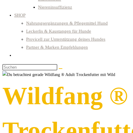
Niereninsuffizienz
SHOP
Nahrungsergänzungen & Pflegemittel Hund
Leckerlis & Kaustangen für Hunde
Provicell zur Unterstützung deines Hundes
Partner & Marken Empfehlungen
Website-
Suche
Diese
umschalten
Website
durchsuchen
Wildfang ®
Trockenfutt