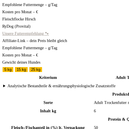
Empfohlene Futtermenge
–
g/Tag
Kosten pro Monat
–
€
Fleischflocke Hirsch
RyDog (Provital)
Unsere Futterempfehlung 🐾
Affiliate-Link – dein Preis bleibt gleich
Empfohlene Futtermenge
–
g/Tag
Kosten pro Monat
–
€
Gewicht deines Hundes
5 kg
15 kg
25 kg
Kriterium
Adult T
Analytische Bestandteile & ernährungsphysiologische Zusatzstoffe
Produktd
Sorte
Adult Trockenfutter 
Inhalt kg
6
Protein & Q
Fleisch-/Fischanteil in (%) lt. Verpackung
50