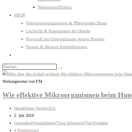
Niereninsuffizienz
SHOP
Nahrungsergänzungen & Pflegemittel Hund
Leckerlis & Kaustangen für Hunde
Provicell zur Unterstützung deines Hundes
Partner & Marken Empfehlungen
Website-
Suche
Diese
umschalten
Website
durchsuchen
Wirkungsweise von EM
Wie effektive Mikroorganismen beim Hun
Beitrags-
Hundefutter-Vergleich24
Autor:
Beitrag
2. Juli 2019
veröffentlicht:
Beitrags-
Gesundheit
/
Spezialfutter
/
Tipps Allgemein
/
Top-Produkte
Kategorie:
Beitrags-
4 Kommentare