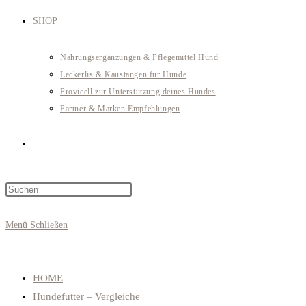
SHOP
Nahrungsergänzungen & Pflegemittel Hund
Leckerlis & Kaustangen für Hunde
Provicell zur Unterstützung deines Hundes
Partner & Marken Empfehlungen
Website-
Press
Suche
Escape
to
Menü
Schließen
close
umschalten
the
search
HOME
panel.
Hundefutter – Vergleiche