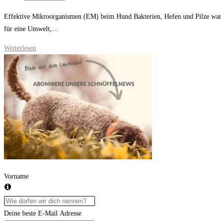
Kommentare:
Effektive Mikroorganismen (EM) beim Hund Bakterien, Hefen und Pilze waren
für eine Umwelt,…
Wie
Weiterlesen
effektive
Mikroorganismen
beim
Hund
wirken
Vorname
Deine beste E-Mail Adresse