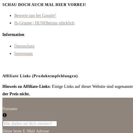
SCHAU DOCH AUCH MAL HIER VORBEI!
Opens
Bewerte uns bei Google!
in
Opens
fb-Gruppe | HUNDherum glücklich
a
in
Information
new
a
tab
new
Datenschutz
tab
Impressum
Affiliate Links (Produktempfehlungen)
Hinweis zu Affiliate-Links:
Einige Links auf dieser Website sind sogenannte 
der Preis nicht.
Vorname
Deine beste E-Mail Adresse