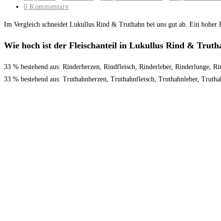
Kategorie:
Beitrags-
0 Kommentare
Kommentare:
Im Vergleich schneidet Lukullus Rind & Truthahn bei uns gut ab. Ein hoher 
Wie hoch ist der Fleischanteil in Lukullus Rind & Trut
33 % bestehend aus: Rinderherzen, Rindfleisch, Rinderleber, Rinderlunge, R
33 % bestehend aus: Truthahnherzen, Truthahnfleisch, Truthahnleber, Trutha