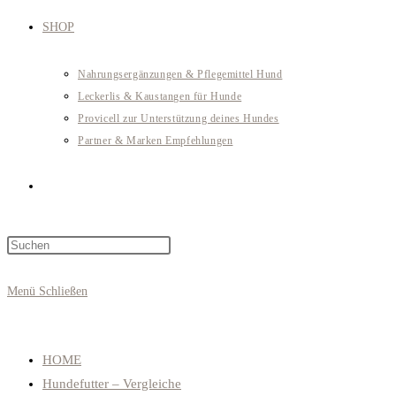
SHOP
Nahrungsergänzungen & Pflegemittel Hund
Leckerlis & Kaustangen für Hunde
Provicell zur Unterstützung deines Hundes
Partner & Marken Empfehlungen
Website-
Press
Suche
Escape
to
Menü
Schließen
close
umschalten
the
search
HOME
panel.
Hundefutter – Vergleiche