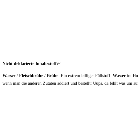
Nicht deklarierte Inhaltsstoffe
?
Wasser
/
Fleischbrühe
/
Brühe
: Ein extrem billiger Füllstoff.
Wasser
im Hund
wenn man die anderen Zutaten addiert und bestellt: Uups, da fehlt was um a