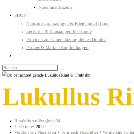
Niereninsuffizienz
SHOP
Nahrungsergänzungen & Pflegemittel Hund
Leckerlis & Kaustangen für Hunde
Provicell zur Unterstützung deines Hundes
Partner & Marken Empfehlungen
Website-
Suche
Diese
umschalten
Website
durchsuchen
Lukullus R
Beitrags-
Hundefutter-Vergleich24
Autor:
Beitrag
2. Oktober 2025
veröffentlicht:
Beitrags-
Vergleiche
/
Nassfutter
/
Vergleich Nassfutter
/
Vergleiche Futte