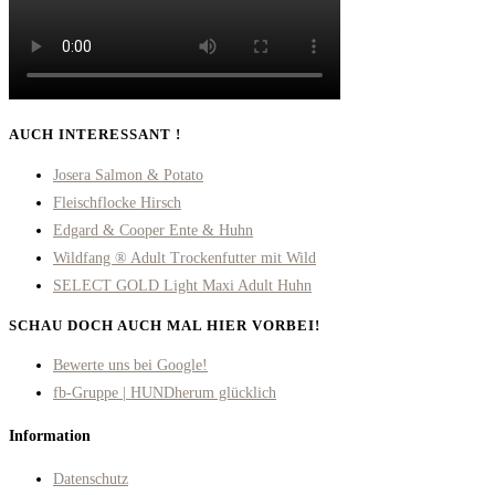
AUCH INTERESSANT !
Josera Salmon & Potato
Fleischflocke Hirsch
Edgard & Cooper Ente & Huhn
Wildfang ® Adult Trockenfutter mit Wild
SELECT GOLD Light Maxi Adult Huhn
SCHAU DOCH AUCH MAL HIER VORBEI!
Opens
Bewerte uns bei Google!
in
Opens
fb-Gruppe | HUNDherum glücklich
a
in
Information
new
a
tab
new
Datenschutz