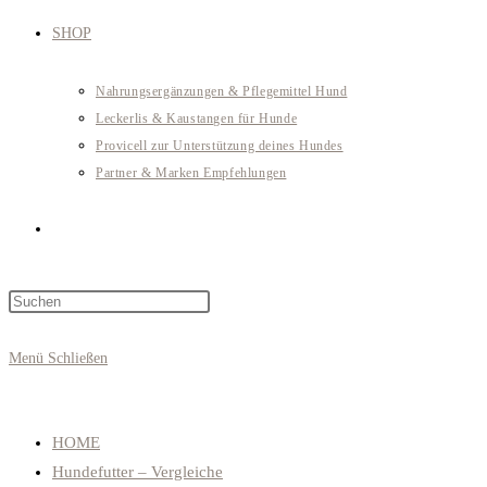
SHOP
Nahrungsergänzungen & Pflegemittel Hund
Leckerlis & Kaustangen für Hunde
Provicell zur Unterstützung deines Hundes
Partner & Marken Empfehlungen
Website-
Press
Suche
Escape
to
Menü
Schließen
close
umschalten
the
search
HOME
panel.
Hundefutter – Vergleiche