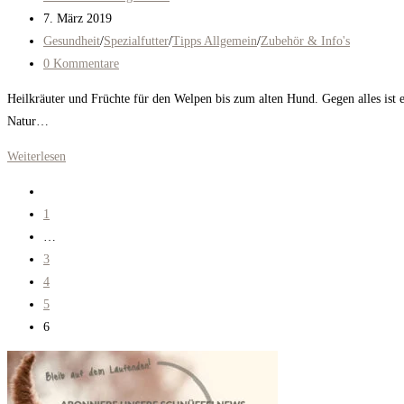
Autor:
Beitrag
7. März 2019
veröffentlicht:
Beitrags-
Gesundheit
/
Spezialfutter
/
Tipps Allgemein
/
Zubehör & Info's
Kategorie:
Beitrags-
0 Kommentare
Kommentare:
Heilkräuter und Früchte für den Welpen bis zum alten Hund. Gegen alles ist e
Natur…
Heilkräuter
Weiterlesen
für
Zur
Hunde
vorherigen
1
finden
Seite
…
3
4
5
6