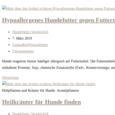
Hypoallergenes Hundefutter gegen Futterm
Beitrags-
Hundefutter-Vergleich24
Autor:
Beitrag
7. März 2019
veröffentlicht:
Beitrags-
Gesundheit
/
Spezialfutter
Kategorie:
Beitrags-
0 Kommentare
Kommentare:
Hunde reagieren immer häufiger allergisch auf Futtermittel. Die Futtermittela
enthaltene Proteine, Soja, chemische Zusatzstoffe (Farb-, Konservierungs- 
Hypoallergenes
Weiterlesen
Hundefutter
gegen
Heilpflanzen und Kräuter für Hunde. Arzneipflanzen
Futtermittelallergie
Heilkräuter für Hunde finden
Beitrags-
Hundefutter-Vergleich24