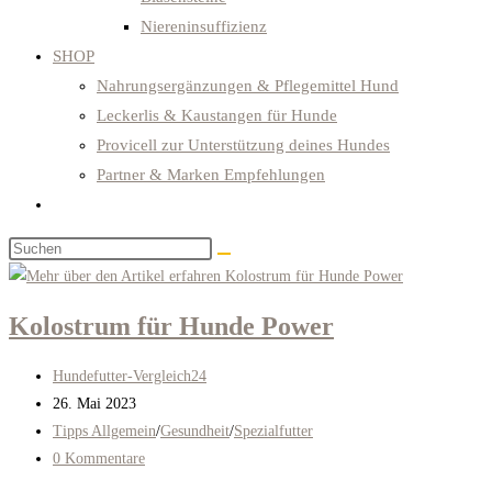
Niereninsuffizienz
SHOP
Nahrungsergänzungen & Pflegemittel Hund
Leckerlis & Kaustangen für Hunde
Provicell zur Unterstützung deines Hundes
Partner & Marken Empfehlungen
Website-
Suche
Diese
umschalten
Website
durchsuchen
Kolostrum für Hunde Power
Beitrags-
Hundefutter-Vergleich24
Autor:
Beitrag
26. Mai 2023
veröffentlicht:
Beitrags-
Tipps Allgemein
/
Gesundheit
/
Spezialfutter
Kategorie:
Beitrags-
0 Kommentare
Kommentare: