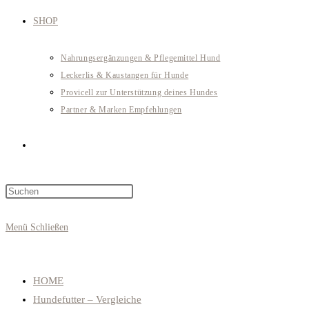
SHOP
Nahrungsergänzungen & Pflegemittel Hund
Leckerlis & Kaustangen für Hunde
Provicell zur Unterstützung deines Hundes
Partner & Marken Empfehlungen
Website-
Press
Suche
Escape
to
Menü
Schließen
close
umschalten
the
search
HOME
panel.
Hundefutter – Vergleiche