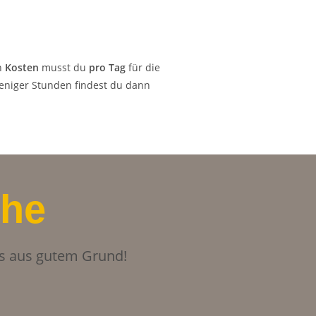
n
Kosten
musst du
pro Tag
für die
eniger Stunden findest du dann
che
das aus gutem Grund!