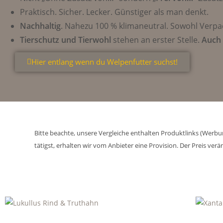
Praktisch. Sicher. Lecker. Günstiger als man denkt.
Nachhaltig
. Nahezu 100 % klimaneutral. Sowohl Verp
Tierschutz und Tierwohl
stehen an erster Stelle.
Auch
Hier entlang wenn du Welpenfutter suchst!
Bitte beachte, unsere Vergleiche enthalten Produktlinks (Werbung
tätigst, erhalten wir vom Anbieter eine Provision. Der Preis ver