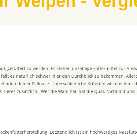
ür Welpen - Vergl
f, gefüttert zu werden. Es stehen unzählige Futtermittel zur Aus
fällt es
natürlich
schwer, hier den Durchblick zu
b
ekommen. Allerd
efinden deiner Fellnase.
Unterschiedliche Kriterien wie das Alter
 Tieres zusätzlich.
Wer
die Wahl hat, hat die Qual. Nicht mit uns!
rockenfutterherstellung
. Letztendlich ist ein hochwertiges Nassfutt