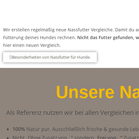
Wir erstellen regelmäßig neue Nassfutter Vergleiche. Damit du au
Fütterung deines Hundes
rechnen.
Nicht
das
Futter
gefunden, w
hier einen neuen Vergleich.
Besonderheiten von Nassfutter für Hunde.
Unsere Na
Als Referenz nutzen wir bei allen Vergleichen
100%
Natur pur. Ausschließlich frische & gesunde Leb
Nicht „Ohne Zusatz von…“ sondern „
Frei von…“
Zusatz