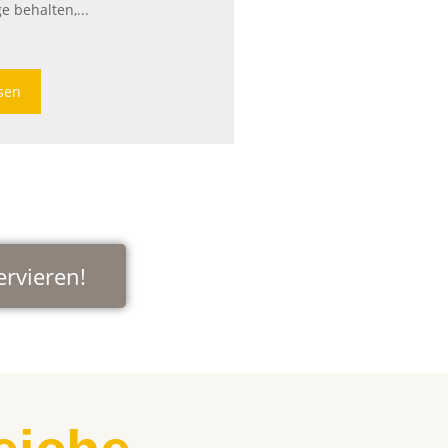
e behalten,...
esen
ervieren!