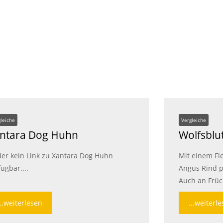
gleiche
Vergleiche
ntara Dog Huhn
Wolfsblu
der kein Link zu Xantara Dog Huhn
Mit einem Fle
fügbar....
Angus Rind p
Auch an Früc
...weiterlesen
...weiterl