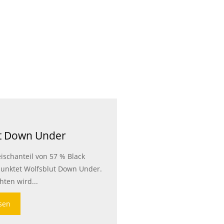
t Down Under
ischanteil von 57 % Black
unktet Wolfsblut Down Under.
hten wird...
esen