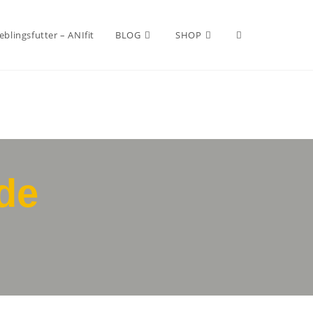
eblingsfutter – ANIfit
BLOG
SHOP
de