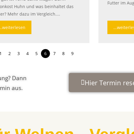
Futter im Aug
onkost Huhn und was beinhaltet das
ter? Mehr dazu im Vergleich....
...weiterlesen
...weiterl
1
2
3
4
5
6
7
8
9
ung? Dann
Hier Termin res
rmin aus.