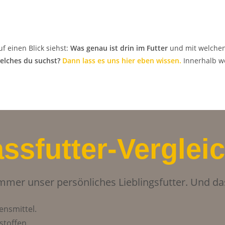
f einen Blick siehst:
Was genau ist drin
im
Futter
und mit welche
elches du suchst?
Dann lass es uns hier eben wissen.
Innerhalb w
ssfutter-Verglei
 immer unser persönliches Lieblingsfutter. Und 
ensmittel.
stoffen.