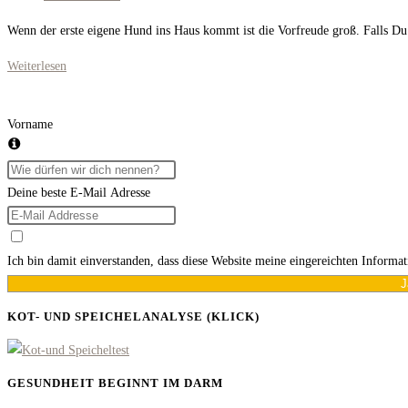
Kommentare:
Wenn der erste eigene Hund ins Haus kommt ist die Vorfreude groß. Falls 
Die
Weiterlesen
Vorteile
von
Vorname
Hunde
Nassfutter
überwiegen!
Deine beste E-Mail Adresse
Ich bin damit einverstanden, dass diese Website meine eingereichten Informa
J
KOT- UND SPEICHELANALYSE (KLICK)
GESUNDHEIT BEGINNT IM DARM