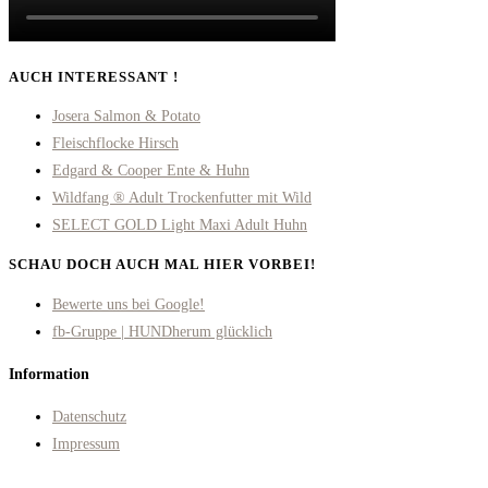
AUCH INTERESSANT !
Josera Salmon & Potato
Fleischflocke Hirsch
Edgard & Cooper Ente & Huhn
Wildfang ® Adult Trockenfutter mit Wild
SELECT GOLD Light Maxi Adult Huhn
SCHAU DOCH AUCH MAL HIER VORBEI!
Opens
Bewerte uns bei Google!
in
Opens
fb-Gruppe | HUNDherum glücklich
a
in
Information
new
a
tab
new
Datenschutz
tab
Impressum