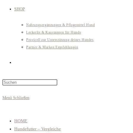
SHOP
Nahrungsergänzungen & Pflegemittel Hund
Leckerlis & Kaustangen für Hunde
Provicell zur Unterstützung deines Hundes
Partner & Marken Empfehlungen
Website-
Press
Suche
Escape
to
Menü
Schließen
close
umschalten
the
search
HOME
panel.
Hundefutter – Vergleiche