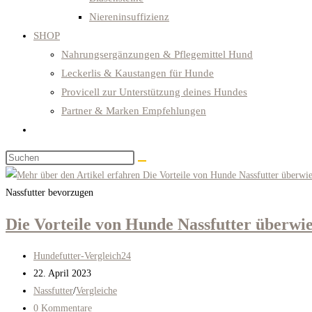
Niereninsuffizienz
SHOP
Nahrungsergänzungen & Pflegemittel Hund
Leckerlis & Kaustangen für Hunde
Provicell zur Unterstützung deines Hundes
Partner & Marken Empfehlungen
Website-
Suche
Diese
umschalten
Website
durchsuchen
Nassfutter bevorzugen
Die Vorteile von Hunde Nassfutter überwi
Beitrags-
Hundefutter-Vergleich24
Autor:
Beitrag
22. April 2023
veröffentlicht:
Beitrags-
Nassfutter
/
Vergleiche
Kategorie:
Beitrags-
0 Kommentare