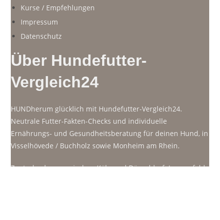
Kurse / Empfehlungen
Impressum
Datenschutz
Über Hundefutter-
Vergleich24
HUNDherum glücklich mit Hundefutter-Vergleich24.
Neutrale Futter-Fakten-Checks und individuelle
Ernährungs- und Gesundheitsberatung für deinen Hund, in
Visselhövede / Buchholz sowie Monheim am Rhein.
Zentral gelegen zwischen Köln und Düsseldorf: Langenfeld,
Leverkusen, Hilden, Haan, Erkrath, Benrath, Wuppertal,
Solingen. Online-Beratungen für den deutschsprachigen
Raum: Deutschland, Österreich, Niederlande, Schweiz
Phone-alt
Envelope
Calendar-alt