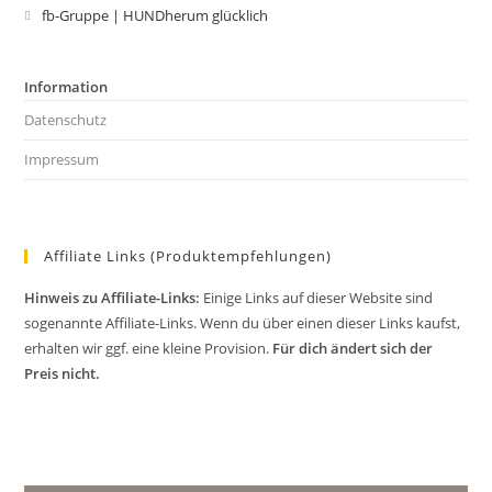
in
fb-Gruppe | HUNDherum glücklich
Opens
a
in
new
a
Information
tab
new
Datenschutz
tab
Impressum
Affiliate Links (Produktempfehlungen)
Hinweis zu Affiliate-Links:
Einige Links auf dieser Website sind
sogenannte Affiliate-Links. Wenn du über einen dieser Links kaufst,
erhalten wir ggf. eine kleine Provision.
Für dich ändert sich der
Preis nicht.