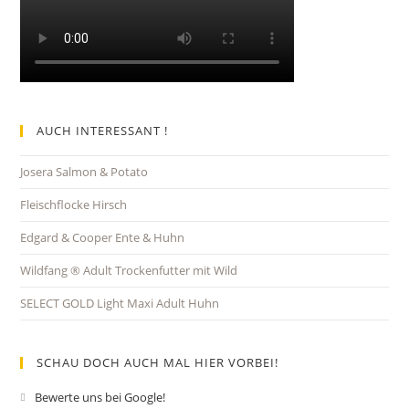
AUCH INTERESSANT !
Josera Salmon & Potato
Fleischflocke Hirsch
Edgard & Cooper Ente & Huhn
Wildfang ® Adult Trockenfutter mit Wild
SELECT GOLD Light Maxi Adult Huhn
SCHAU DOCH AUCH MAL HIER VORBEI!
Bewerte uns bei Google!
Opens