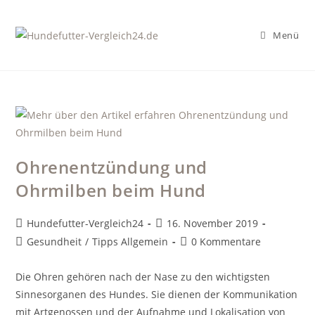
Zum
Inhalt
Menü
springen
Ohrenentzündung und
Ohrmilben beim Hund
Beitrags-
Beitrag
Hundefutter-Vergleich24
16. November 2019
Autor:
veröffentlicht:
Beitrags-
Beitrags-
Gesundheit
/
Tipps Allgemein
0 Kommentare
Kategorie:
Kommentare:
Die Ohren gehören nach der Nase zu den wichtigsten
Sinnesorganen des Hundes. Sie dienen der Kommunikation
mit Artgenossen und der Aufnahme und Lokalisation von