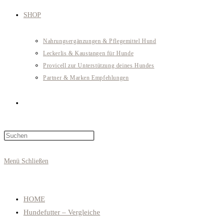
SHOP
Nahrungsergänzungen & Pflegemittel Hund
Leckerlis & Kaustangen für Hunde
Provicell zur Unterstützung deines Hundes
Partner & Marken Empfehlungen
Website-
Press
Suche
Escape
to
Menü
Schließen
close
umschalten
the
search
HOME
panel.
Hundefutter – Vergleiche