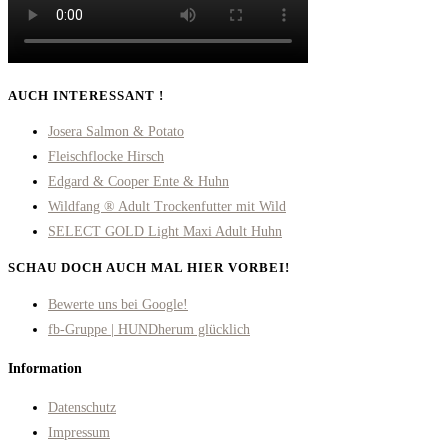
AUCH INTERESSANT !
Josera Salmon & Potato
Fleischflocke Hirsch
Edgard & Cooper Ente & Huhn
Wildfang ® Adult Trockenfutter mit Wild
SELECT GOLD Light Maxi Adult Huhn
SCHAU DOCH AUCH MAL HIER VORBEI!
Opens
Bewerte uns bei Google!
in
Opens
fb-Gruppe | HUNDherum glücklich
a
in
Information
new
a
tab
new
Datenschutz
tab
Impressum