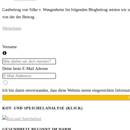
Kommentare:
Gastbeitrag von Silke v. Wangenheim Im folgenden Blogbeitrag setzten wir
von der der Beitrag…
Impfung
Weiterlesen
beim
Hund.
Vorname
Was
ist
sinnvoll
Deine beste E-Mail Adresse
und
wie
oft?
Ich bin damit einverstanden, dass diese Website meine eingereichten Informa
J
KOT- UND SPEICHELANALYSE (KLICK)
GESUNDHEIT BEGINNT IM DARM