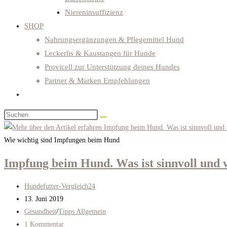
Niereninsuffizienz
SHOP
Nahrungsergänzungen & Pflegemittel Hund
Leckerlis & Kaustangen für Hunde
Provicell zur Unterstützung deines Hundes
Partner & Marken Empfehlungen
Website-
Suche
Diese
umschalten
Website
durchsuchen
Wie wichtig sind Impfungen beim Hund
Impfung beim Hund. Was ist sinnvoll und w
Beitrags-
Hundefutter-Vergleich24
Autor:
Beitrag
13. Juni 2019
veröffentlicht:
Beitrags-
Gesundheit
/
Tipps Allgemein
Kategorie:
Beitrags-
1 Kommentar