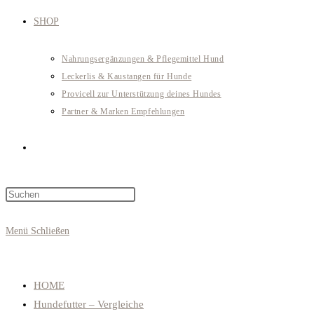
SHOP
Nahrungsergänzungen & Pflegemittel Hund
Leckerlis & Kaustangen für Hunde
Provicell zur Unterstützung deines Hundes
Partner & Marken Empfehlungen
Website-
Press
Suche
Escape
to
Menü
Schließen
close
umschalten
the
search
HOME
panel.
Hundefutter – Vergleiche