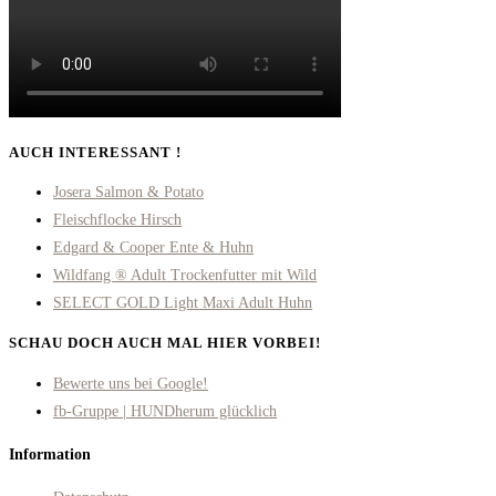
AUCH INTERESSANT !
Josera Salmon & Potato
Fleischflocke Hirsch
Edgard & Cooper Ente & Huhn
Wildfang ® Adult Trockenfutter mit Wild
SELECT GOLD Light Maxi Adult Huhn
SCHAU DOCH AUCH MAL HIER VORBEI!
Opens
Bewerte uns bei Google!
in
Opens
fb-Gruppe | HUNDherum glücklich
a
in
Information
new
a
tab
new