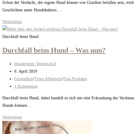
Schon der Verdacht, der eigene Hund könnte von Giardien befallen sein, tre
Geschichten unter Hundehaltern.…
Hilfe!
Weiterlesen
Mein
Hund
Durchfall beim Hund
hat
Durchfall beim Hund – Was nun?
Giardien
Beitrags-
Hundefutter-Vergleich24
Autor:
Beitrag
6. April 2019
veröffentlicht:
Beitrags-
Gesundheit
/
Tipps Allgemein
/
Top-Produkte
Kategorie:
Beitrags-
1 Kommentar
Kommentare:
Durchfall beim Hund, dabei handelt es sich um eine Erkrankung des Verdauungs
Hunde können…
Durchfall
Weiterlesen
beim
Hund