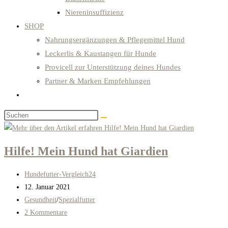
Niereninsuffizienz
SHOP
Nahrungsergänzungen & Pflegemittel Hund
Leckerlis & Kaustangen für Hunde
Provicell zur Unterstützung deines Hundes
Partner & Marken Empfehlungen
Website-
Suche
Diese
umschalten
Website
durchsuchen
Hilfe! Mein Hund hat Giardien
Beitrags-
Hundefutter-Vergleich24
Autor:
Beitrag
12. Januar 2021
veröffentlicht:
Beitrags-
Gesundheit
/
Spezialfutter
Kategorie:
Beitrags-
2 Kommentare
Kommentare: