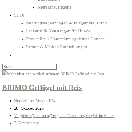
Niereninsuffizienz
SHOP
Nahrungsergänzungen & Pflegemittel Hund
Leckerlis & Kaustangen für Hunde
Provicell zur Unterstützung deines Hundes
Partner & Marken Empfehlungen
Website-
Suche
Diese
umschalten
Website
durchsuchen
BRIMO Geflügel mit Reis
Beitrags-
Hundefutter-Vergleich24
Autor:
Beitrag
28. Oktober 2025
veröffentlicht:
Beitrags-
Vergleiche
/
Nassfutter
/
Vergleich Nassfutter
/
Vergleiche Futter
Kategorie:
Beitrags-
2 Kommentare
Kommentare: