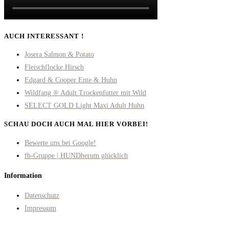
AUCH INTERESSANT !
Josera Salmon & Potato
Fleischflocke Hirsch
Edgard & Cooper Ente & Huhn
Wildfang ® Adult Trockenfutter mit Wild
SELECT GOLD Light Maxi Adult Huhn
SCHAU DOCH AUCH MAL HIER VORBEI!
Opens
Bewerte uns bei Google!
in
Opens
fb-Gruppe | HUNDherum glücklich
a
in
Information
new
a
tab
new
Datenschutz
tab
Impressum