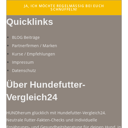
JA, ICH MÖCHTE REGELMÄSSIG BEI EUCH S
CHNÜFFELN!
Quicklinks
BLOG Beiträge
Partnerfirmen / Marken
Kurse / Empfehlungen
Impressum
Datenschutz
Über Hundefutter-
Vergleich24
HUNDherum glücklich mit Hundefutter-Vergleich24.
Neutrale Futter-Fakten-Checks und individuelle
Ernährungs- und Gesundheitsberatung für deinen Hund, in