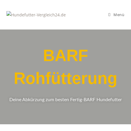
Zum
Inhalt
Menü
springen
BARF
Rohfütterung
Deine Abkürzung zum besten Fertig-BARF Hundefutter