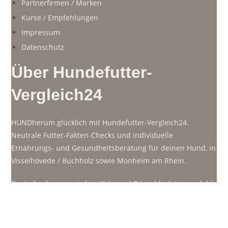
Partnerfirmen / Marken
Kurse / Empfehlungen
Impressum
Datenschutz
Über Hundefutter-
Vergleich24
HUNDherum glücklich mit Hundefutter-Vergleich24.
Neutrale Futter-Fakten-Checks und individuelle
Ernährungs- und Gesundheitsberatung für deinen Hund, in
Visselhövede / Buchholz sowie Monheim am Rhein.
Zentral gelegen zwischen Köln und Düsseldorf: Langenfeld,
Leverkusen, Hilden, Haan, Erkrath, Benrath, Wuppertal,
Solingen. Online-Beratungen für den deutschsprachigen
Raum: Deutschland, Österreich, Niederlande, Schweiz
Phone-alt
Envelope
Calendar-alt