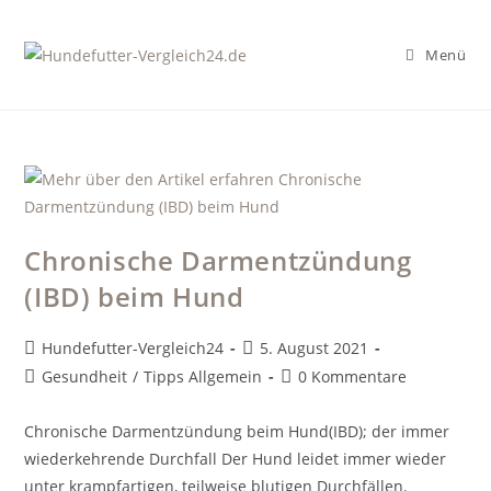
Zum
Inhalt
Menü
springen
Chronische Darmentzündung
(IBD) beim Hund
Beitrags-
Beitrag
Hundefutter-Vergleich24
5. August 2021
Autor:
veröffentlicht:
Beitrags-
Beitrags-
Gesundheit
/
Tipps Allgemein
0 Kommentare
Kategorie:
Kommentare:
Chronische Darmentzündung beim Hund(IBD); der immer
wiederkehrende Durchfall Der Hund leidet immer wieder
unter krampfartigen, teilweise blutigen Durchfällen.