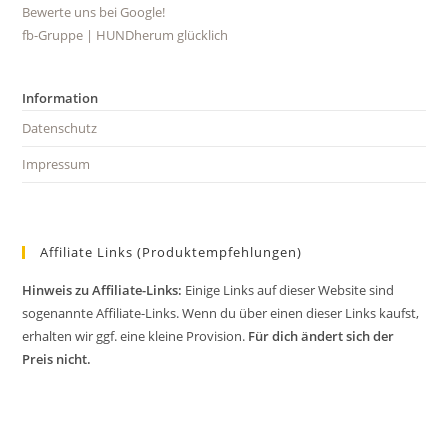
Bewerte uns bei Google!
Opens
fb-Gruppe | HUNDherum glücklich
Opens
in
in
a
a
new
Information
new
tab
Datenschutz
tab
Impressum
Affiliate Links (Produktempfehlungen)
Hinweis zu Affiliate-Links:
Einige Links auf dieser Website sind
sogenannte Affiliate-Links. Wenn du über einen dieser Links kaufst,
erhalten wir ggf. eine kleine Provision.
Für dich ändert sich der
Preis nicht.