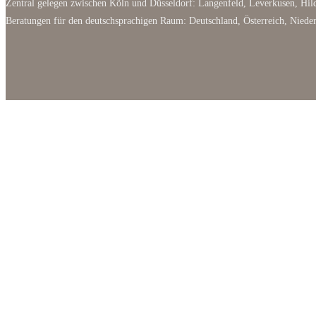
Zentral gelegen zwischen Köln und Düsseldorf: Langenfeld, Leverkusen, Hild
Beratungen für den deutschsprachigen Raum: Deutschland, Österreich, Niede