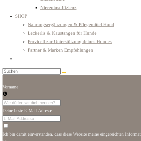
Niereninsuffizienz
SHOP
Nahrungsergänzungen & Pflegemittel Hund
Leckerlis & Kaustangen für Hunde
Provicell zur Unterstützung deines Hundes
Partner & Marken Empfehlungen
Website-
Suche
Diese
umschalten
Website
durchsuchen
Vorname
Deine beste E-Mail Adresse
Ich bin damit einverstanden, dass diese Website meine eingereichten Informa