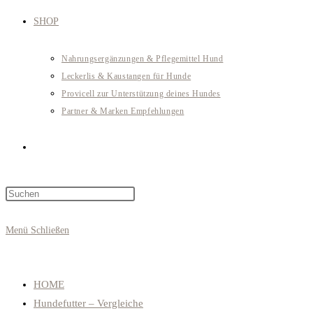
SHOP
Nahrungsergänzungen & Pflegemittel Hund
Leckerlis & Kaustangen für Hunde
Provicell zur Unterstützung deines Hundes
Partner & Marken Empfehlungen
Website-
Press
Suche
Escape
to
Menü
Schließen
close
umschalten
the
search
HOME
panel.
Hundefutter – Vergleiche