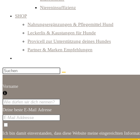
Niereninsuffizienz
SHOP
Nahrungsergänzungen & Pflegemittel Hund
Leckerlis & Kaustangen für Hunde
Provicell zur Unterstützung deines Hundes
Partner & Marken Empfehlungen
Website-
Suche
Diese
umschalten
Website
durchsuchen
Vorname
Deine beste E-Mail Adresse
Ich bin damit einverstanden, dass diese Website meine eingereichten Informa