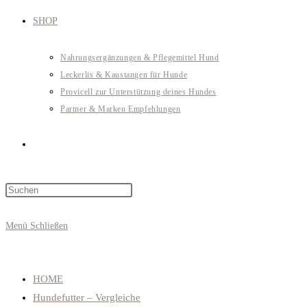
SHOP
Nahrungsergänzungen & Pflegemittel Hund
Leckerlis & Kaustangen für Hunde
Provicell zur Unterstützung deines Hundes
Partner & Marken Empfehlungen
Website-
Press
Suche
Escape
to
Menü
Schließen
close
umschalten
the
search
HOME
panel.
Hundefutter – Vergleiche