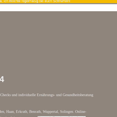
a, ich möchte regelmäßig bei euch Schnüffeln!
4
Checks und individuelle Ernährungs- und Gesundheitsberatung
en, Haan, Erkrath, Benrath, Wuppertal, Solingen. Online-